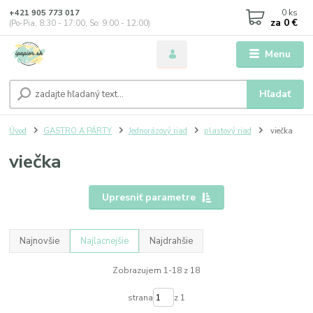
0
ks
+421 905 773 017
za
0 €
(Po-Pia, 8:30 - 17:00, So: 9:00 - 12:00)
Menu
Hľadať
Úvod
GASTRO A PÁRTY
Jednorázový riad
plastový riad
viečka
viečka
Upresniť parametre
Najnovšie
Najlacnejšie
Najdrahšie
Zobrazujem 1-18 z 18
strana
z 1