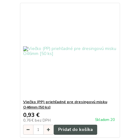
Viečko (PP) priehľadné pre dresingovú misku
O46mm [50 ks]
0,93 €
Skladom 20
0,76 €
bez DPH
Pridať do košíka