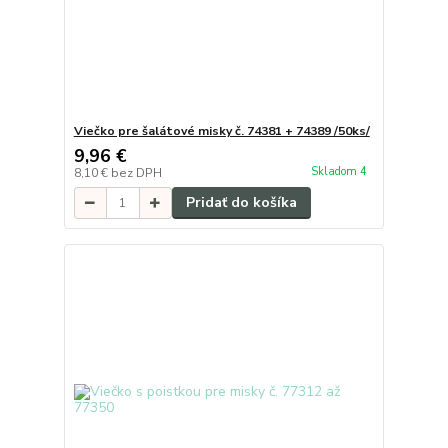
Viečko pre šalátové misky č. 74381 + 74389 /50ks/
9,96 €
Skladom 4
8,10 €
bez DPH
Pridať do košíka