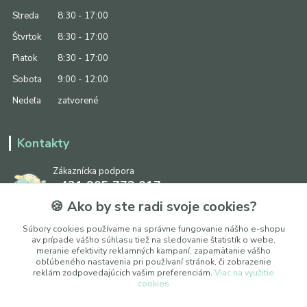
Streda
8:30 - 17:00
Štvrtok
8:30 - 17:00
Piatok
8:30 - 17:00
Sobota
9:00 - 12:00
Nedeľa
zatvorené
Kontakty
Zákaznícka podpora
+421 905 773 017
(Po-Pia, 8:30 - 17:00, So: 9:00 - 12:00)
🍪 Ako by ste radi svoje cookies?
info@ipapier.sk
Súbory cookies používame na správne fungovanie nášho e-shopu
av prípade vášho súhlasu tiež na sledovanie štatistík o webe,
meranie efektivity reklamných kampaní, zapamätanie vášho
obľúbeného nastavenia pri používaní stránok, či zobrazenie
reklám zodpovedajúcich vašim preferenciám.
Viac na využitie
cookies