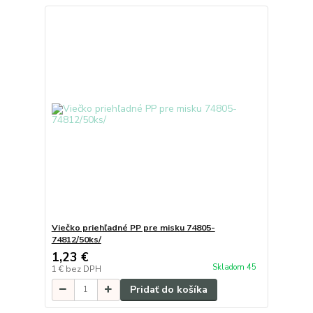
Viečko priehľadné PP pre misku 74805-
74812/50ks/
1,23 €
Skladom 45
1 €
bez DPH
Pridať do košíka