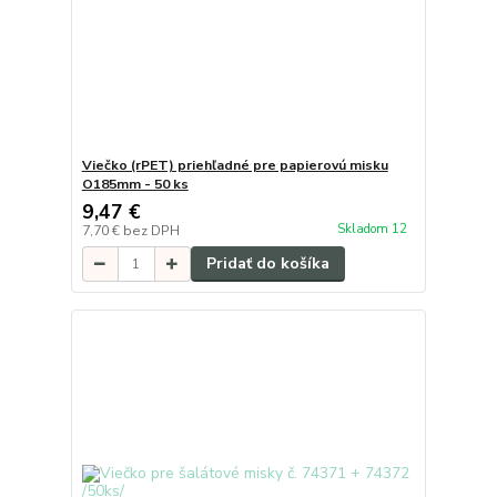
Viečko (rPET) priehľadné pre papierovú misku
O185mm - 50 ks
9,47 €
Skladom 12
7,70 €
bez DPH
Pridať do košíka