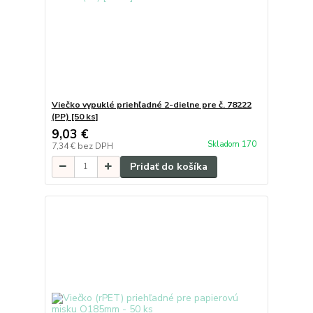
Viečko vypuklé priehľadné 2-dielne pre č. 78222
(PP) [50 ks]
9,03 €
Skladom 170
7,34 €
bez DPH
Pridať do košíka