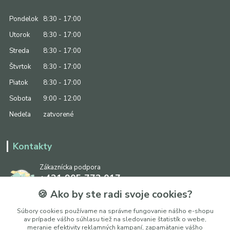
Pondelok
8:30 - 17:00
Utorok
8:30 - 17:00
Streda
8:30 - 17:00
Štvrtok
8:30 - 17:00
Piatok
8:30 - 17:00
Sobota
9:00 - 12:00
Nedeľa
zatvorené
Kontakty
Zákaznícka podpora
+421 905 773 017
(Po-Pia, 8:30 - 17:00, So: 9:00 - 12:00)
🍪 Ako by ste radi svoje cookies?
info@ipapier.sk
Súbory cookies používame na správne fungovanie nášho e-shopu
av prípade vášho súhlasu tiež na sledovanie štatistík o webe,
meranie efektivity reklamných kampaní, zapamätanie vášho