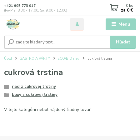
0
ks
+421 905 773 017
za
0 €
(Po-Pia, 8:30 - 17:00, So: 9:00 - 12:00)
Menu
Hľadať
Úvod
GASTRO A PÁRTY
ECO/BIO riad
cukrová trstina
cukrová trstina
riad z cukrovej trstiny
boxy z cukrovej trstiny
V tejto kategórii nebol nájdený žiadny tovar.