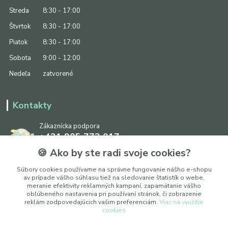
Streda
8:30 - 17:00
Štvrtok
8:30 - 17:00
Piatok
8:30 - 17:00
Sobota
9:00 - 12:00
Nedeľa
zatvorené
Kontakty
Zákaznícka podpora
+421 905 773 017
(Po-Pia, 8:30 - 17:00, So: 9:00 - 12:00)
🍪 Ako by ste radi svoje cookies?
info@ipapier.sk
Súbory cookies používame na správne fungovanie nášho e-shopu
av prípade vášho súhlasu tiež na sledovanie štatistík o webe,
meranie efektivity reklamných kampaní, zapamätanie vášho
obľúbeného nastavenia pri používaní stránok, či zobrazenie
reklám zodpovedajúcich vašim preferenciám.
Viac na využitie
cookies