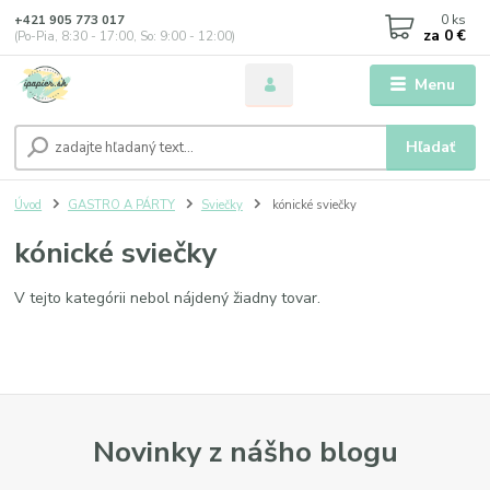
0
ks
+421 905 773 017
za
0 €
(Po-Pia, 8:30 - 17:00, So: 9:00 - 12:00)
Menu
Hľadať
Úvod
GASTRO A PÁRTY
Sviečky
kónické sviečky
kónické sviečky
V tejto kategórii nebol nájdený žiadny tovar.
Novinky z nášho blogu