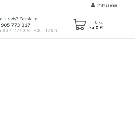
Prihlásenie
e si rady? Zavolajte.
0
ks
 905 773 017
za
0 €
, 8:30 - 17:00, So: 9:00 - 12:00)