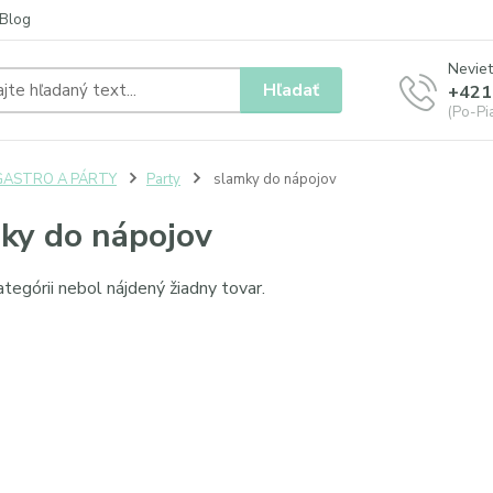
Blog
Neviet
Hľadať
+421
(Po-Pia
GASTRO A PÁRTY
Party
slamky do nápojov
ky do nápojov
ategórii nebol nájdený žiadny tovar.