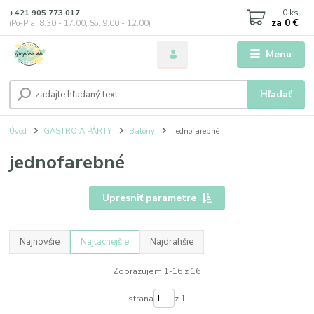
0
ks
+421 905 773 017
za
0 €
(Po-Pia, 8:30 - 17:00, So: 9:00 - 12:00)
Menu
Hľadať
Úvod
GASTRO A PÁRTY
Balóny
jednofarebné
jednofarebné
Upresniť parametre
Najnovšie
Najlacnejšie
Najdrahšie
Zobrazujem 1-16 z 16
strana
z 1