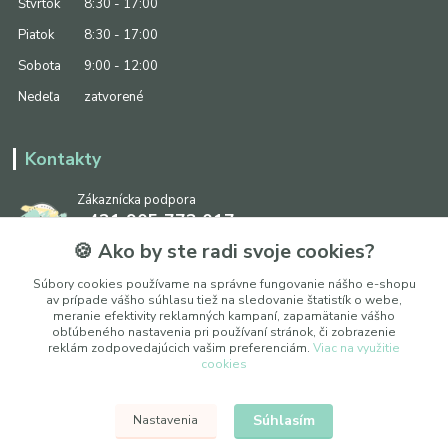
Štvrtok
8:30 - 17:00
Piatok
8:30 - 17:00
Sobota
9:00 - 12:00
Nedeľa
zatvorené
Kontakty
Zákaznícka podpora
+421 905 773 017
(Po-Pia, 8:30 - 17:00, So: 9:00 - 12:00)
🍪 Ako by ste radi svoje cookies?
info@ipapier.sk
Súbory cookies používame na správne fungovanie nášho e-shopu
av prípade vášho súhlasu tiež na sledovanie štatistík o webe,
meranie efektivity reklamných kampaní, zapamätanie vášho
obľúbeného nastavenia pri používaní stránok, či zobrazenie
reklám zodpovedajúcich vašim preferenciám.
Viac na využitie
cookies
Upraviť nastavenia cookies
Súhlasím
Nastavenia