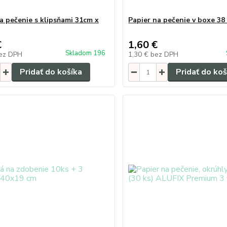
a pečenie s klipsňami 31cm x
Papier na pečenie v boxe 38
€
1,60 €
Skladom 196
ez DPH
1,30 €
bez DPH
Pridať do košíka
Pridať do koš