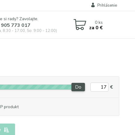
Prihlásenie
e si rady? Zavolajte.
0
ks
 905 773 017
za
0 €
, 8:30 - 17:00, So: 9:00 - 12:00)
Do
€
P produkt
e