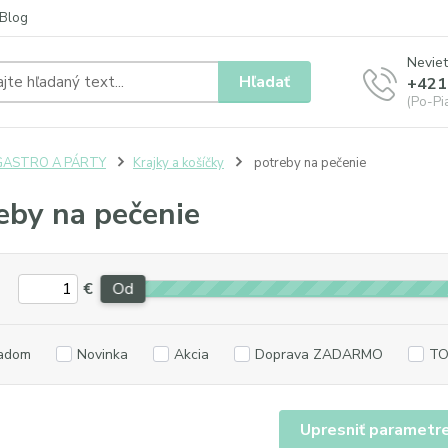
Blog
Neviet
Hľadať
+421
(Po-Pia
GASTRO A PÁRTY
Krajky a košíčky
potreby na pečenie
eby na pečenie
€
Od
adom
Novinka
Akcia
Doprava ZADARMO
TO
Upresniť parametr