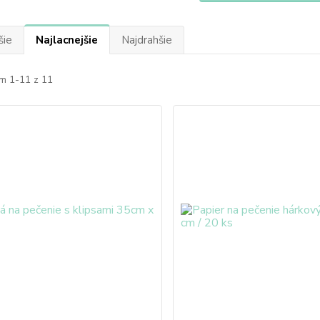
šie
Najlacnejšie
Najdrahšie
m 1-11 z 11