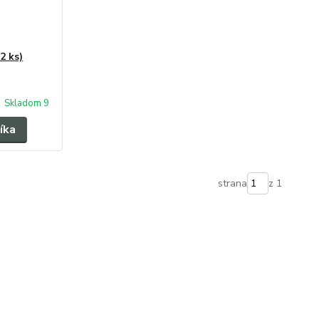
2 ks)
Skladom 9
íka
strana
z 1