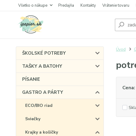
Všetko o nákupe
Predajňa
Kontakty
Vrátenie tovaru
Úvod
ŠKOLSKÉ POTREBY
potr
TAŠKY A BATOHY
PÍSANIE
Cena:
GASTRO A PÁRTY
ECO/BIO riad
Skl
Sviečky
Krajky a košíčky