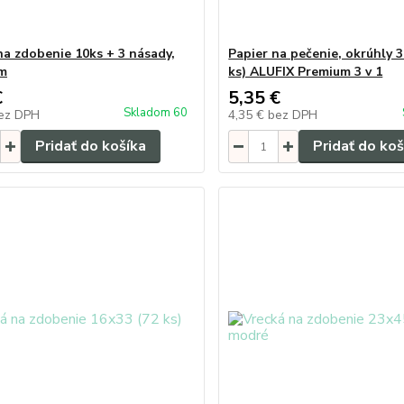
na zdobenie 10ks + 3 násady,
Papier na pečenie, okrúhly 3
cm
ks) ALUFIX Premium 3 v 1
€
5,35 €
Skladom 60
ez DPH
4,35 €
bez DPH
Pridať do košíka
Pridať do koš