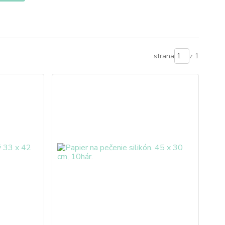
strana
z 1