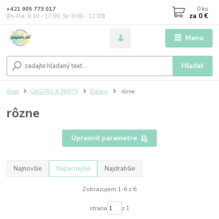
0
ks
+421 905 773 017
za
0 €
(Po-Pia, 8:30 - 17:00, So: 9:00 - 12:00)
Menu
Hľadať
Úvod
GASTRO A PÁRTY
Balóny
rôzne
rôzne
Upresniť parametre
Najnovšie
Najlacnejšie
Najdrahšie
Zobrazujem 1-6 z 6
strana
z 1