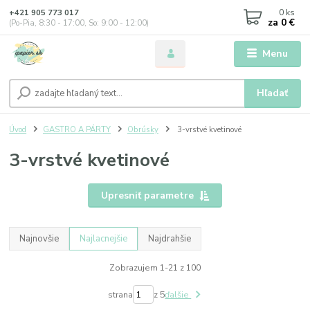
0
ks
+421 905 773 017
za
0 €
(Po-Pia, 8:30 - 17:00, So: 9:00 - 12:00)
Menu
Hľadať
Úvod
GASTRO A PÁRTY
Obrúsky
3-vrstvé kvetinové
3-vrstvé kvetinové
Upresniť parametre
Najnovšie
Najlacnejšie
Najdrahšie
Zobrazujem 1-21 z 100
strana
z 5
ďalšie