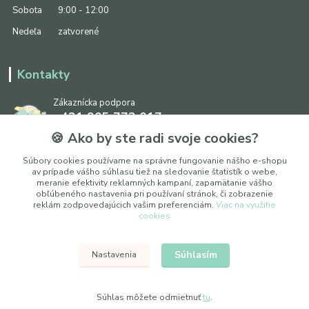
Sobota
9:00 - 12:00
Nedeľa
zatvorené
Kontakty
Zákaznícka podpora
+421 905 773 017
(Po-Pia, 8:30 - 17:00, So: 9:00 - 12:00)
🍪 Ako by ste radi svoje cookies?
info@ipapier.sk
Súbory cookies používame na správne fungovanie nášho e-shopu
av prípade vášho súhlasu tiež na sledovanie štatistík o webe,
meranie efektivity reklamných kampaní, zapamätanie vášho
obľúbeného nastavenia pri používaní stránok, či zobrazenie
reklám zodpovedajúcich vašim preferenciám.
Viac na využitie
cookies
Upraviť nastavenia cookies
Súhlasím
Nastavenia
© 2025 WOXY, s. r. o.
Súhlas môžete odmietnuť
tu
.
Vytvorené na
Eshop-rychlo.sk