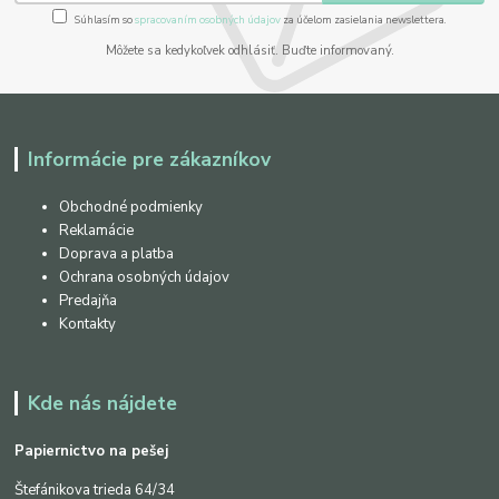
Súhlasím so
spracovaním osobných údajov
za účelom zasielania newslettera.
Môžete sa kedykoľvek odhlásiť. Buďte informovaný.
Informácie pre zákazníkov
Obchodné podmienky
Reklamácie
Doprava a platba
Ochrana osobných údajov
Predajňa
Kontakty
Kde nás nájdete
Papiernictvo na pešej
Štefánikova trieda 64/34