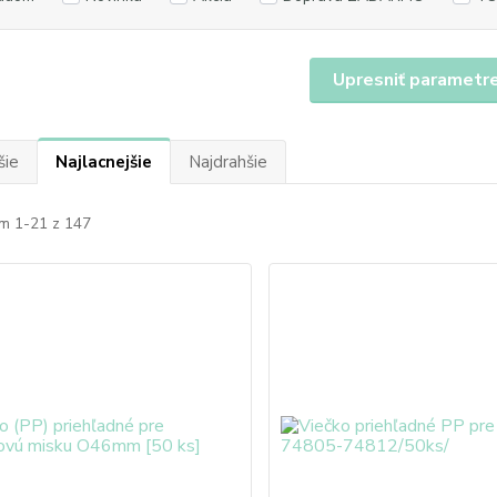
Upresniť parametr
šie
Najlacnejšie
Najdrahšie
m 1-21 z 147