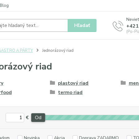
Blog
Neviet
Hľadať
+421
(Po-Pia
GASTRO A PÁRTY
Jednorázový riad
orázový riad
ry
plastový riad
menu
rfood
termo riad
€
Od
adom
Novinka
Akcia
Doprava ZADARMO
TO