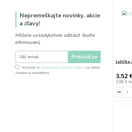
Nepremeškajte novinky, akcie
a zľavy!
Môžete sa kedykoľvek odhlásiť. Buďte
informovaný.
Prihlásiť sa
Lyžička
Súhlasím so
spracovaním osobných údajov
za účelom
zasielania newslettera.
3,52 
2,86 €
b