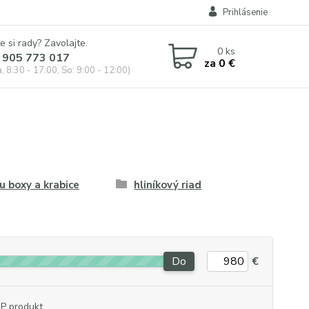
Prihlásenie
e si rady? Zavolajte.
0
ks
 905 773 017
za
0 €
, 8:30 - 17:00, So: 9:00 - 12:00)
 boxy a krabice
hliníkový riad
Do
€
P produkt