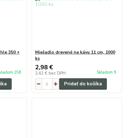
úhle 350 +
Miešadlo drevené na kávu 11 cm, 1000
ks
2,98 €
kladom 158
Skladom 9
2,42 €
bez DPH
íka
Pridať do košíka