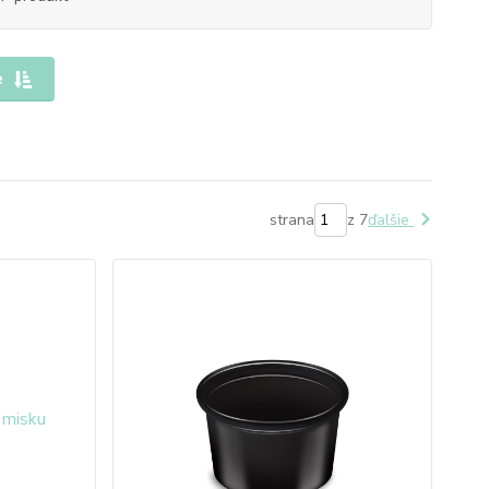
e
strana
z 7
ďalšie