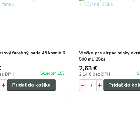
stový farebný, sada 48 ks/mix 6
Viečko pre airpac misky okr
500 ml, 25ks
€
2,63 €
Skladom 153
S
ez DPH
2,14 €
bez DPH
Pridať do košíka
Pridať do koš