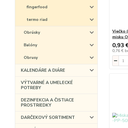
fingerfood
termo riad
Viečko 
Obrúsky
misku O
0,93 
Balóny
0,76 €
b
Obrusy
KALENDÁRE A DIÁRE
VÝTVARNÉ A UMELECKÉ
POTREBY
DEZINFEKCIA A ČISTIACE
PROSTRIEDKY
DARČEKOVÝ SORTIMENT