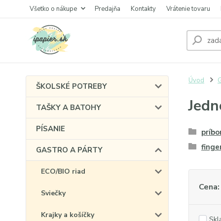
Všetko o nákupe
Predajňa
Kontakty
Vrátenie tovaru
Úvod
ŠKOLSKÉ POTREBY
Jedn
TAŠKY A BATOHY
PÍSANIE
príbo
finge
GASTRO A PÁRTY
ECO/BIO riad
Cena:
Sviečky
Krajky a košíčky
Skl