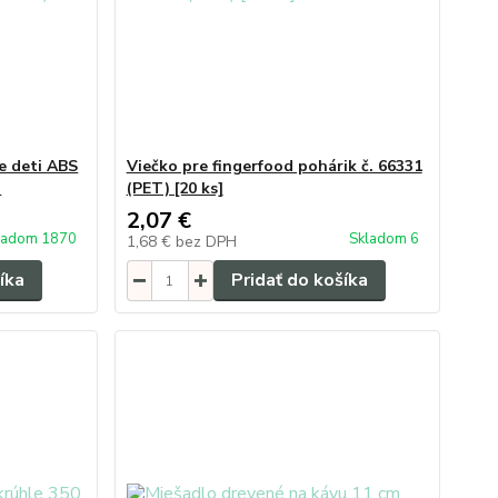
re deti ABS
Viečko pre fingerfood pohárik č. 66331
)
(PET) [20 ks]
2,07 €
ladom 1870
Skladom 6
1,68 €
bez DPH
íka
Pridať do košíka