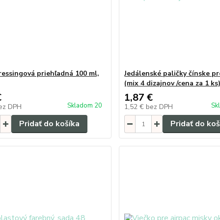
ressingová priehľadná 100 ml,
Jedálenské paličky čínske p
(mix 4 dizajnov /cena za 1 ks
€
1,87 €
Skladom 20
Sk
ez DPH
1,52 €
bez DPH
Pridať do košíka
Pridať do koš