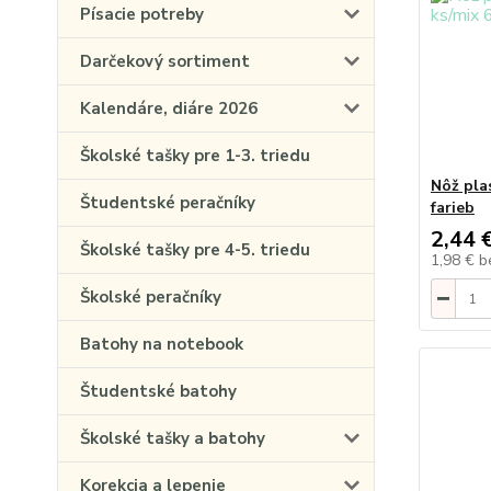
Písacie potreby
Darčekový sortiment
Kalendáre, diáre 2026
Školské tašky pre 1-3. triedu
Nôž pla
Študentské peračníky
farieb
2,44 
Školské tašky pre 4-5. triedu
1,98 €
b
Školské peračníky
Batohy na notebook
Študentské batohy
Školské tašky a batohy
Korekcia a lepenie