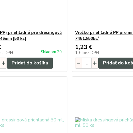
(PP) priehľadné pre dresingovú
Viečko priehľadné PP pre mi
46mm [50 ks]
74812/50ks/
€
1,23 €
Skladom 20
ez DPH
1 €
bez DPH
Pridať do košíka
Pridať do koš