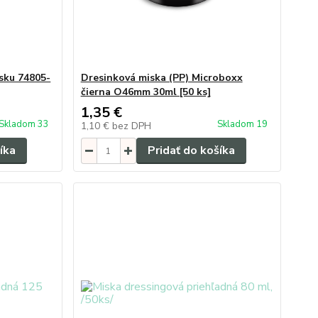
sku 74805-
Dresinková miska (PP) Microboxx
čierna O46mm 30ml [50 ks]
1,35 €
Skladom 33
Skladom 19
1,10 €
bez DPH
íka
Pridať do košíka