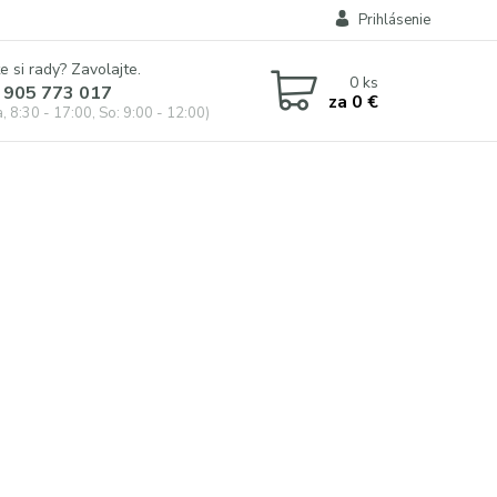
Prihlásenie
e si rady? Zavolajte.
0
ks
 905 773 017
za
0 €
, 8:30 - 17:00, So: 9:00 - 12:00)