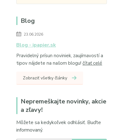
Blog
23.06.2026
Blog - ipapier.sk
Pravidelný prísun noviniek, zaujímavostí a
tipov nájdete na našom blogu!
čítať celé
Zobraziť všetky články
Nepremeškajte novinky, akcie
a zľavy!
Môžete sa kedykoľvek odhlásiť. Buďte
informovaný.