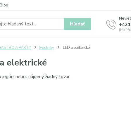
Blog
Neviet
Hľadať
+421
(Po-Pia
GASTRO A PÁRTY
Svietniky
LED a elektrické
a elektrické
ategórii nebol nájdený žiadny tovar.