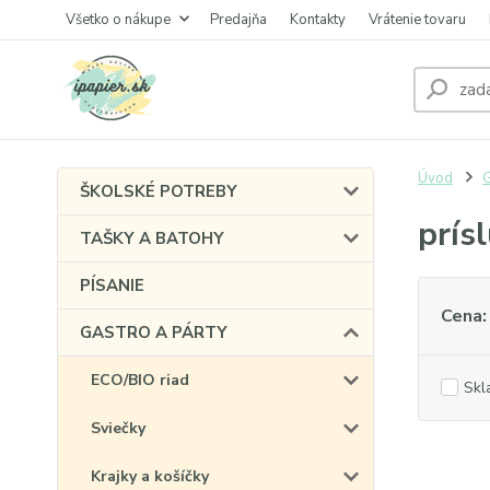
Všetko o nákupe
Predajňa
Kontakty
Vrátenie tovaru
Úvod
ŠKOLSKÉ POTREBY
prís
TAŠKY A BATOHY
PÍSANIE
Cena:
GASTRO A PÁRTY
ECO/BIO riad
Skl
Sviečky
Krajky a košíčky