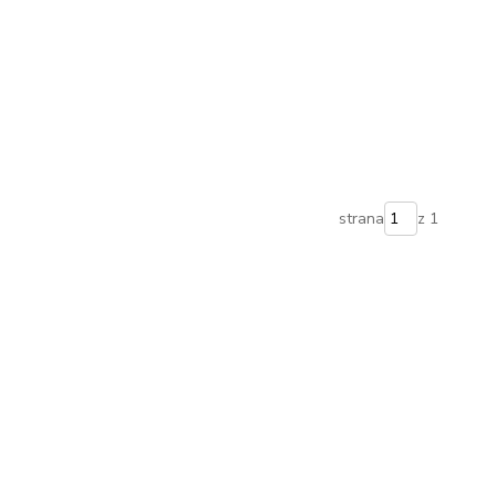
strana
z 1