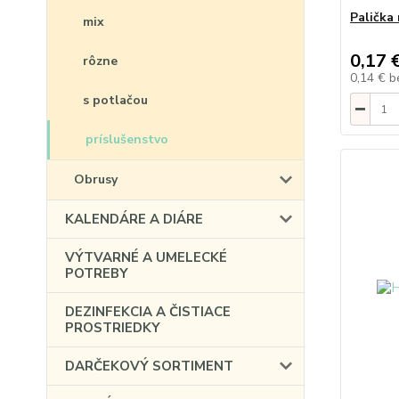
Palička
mix
0,17 
rôzne
0,14 €
b
s potlačou
príslušenstvo
Obrusy
KALENDÁRE A DIÁRE
VÝTVARNÉ A UMELECKÉ
POTREBY
DEZINFEKCIA A ČISTIACE
PROSTRIEDKY
DARČEKOVÝ SORTIMENT