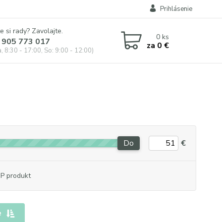
Prihlásenie
e si rady? Zavolajte.
0
ks
 905 773 017
za
0 €
, 8:30 - 17:00, So: 9:00 - 12:00)
Do
€
P produkt
e