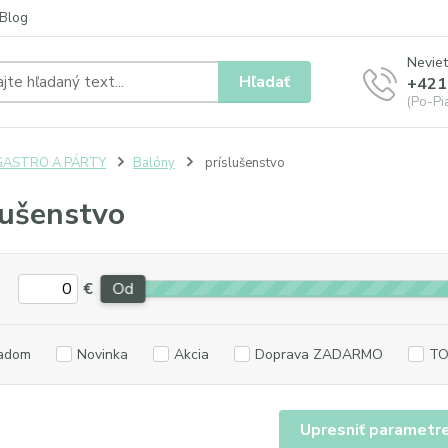
Blog
Neviet
Hľadať
+421
(Po-Pia
GASTRO A PÁRTY
Balóny
príslušenstvo
lušenstvo
€
Od
adom
Novinka
Akcia
Doprava ZADARMO
TO
Upresniť parametr