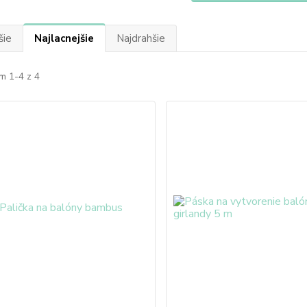
šie
Najlacnejšie
Najdrahšie
m 1-4 z 4