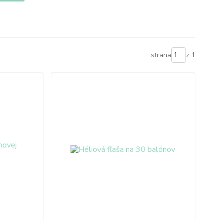
strana
z 1