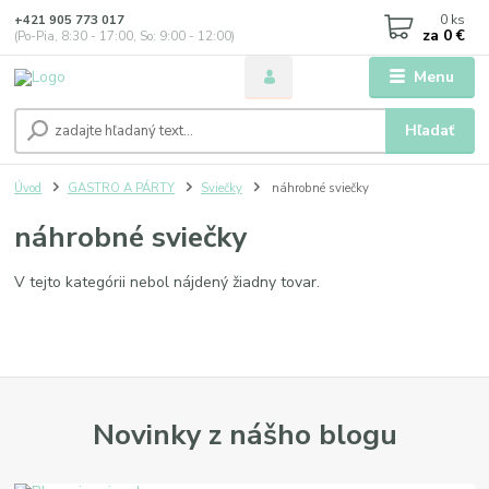
0
ks
+421 905 773 017
za
0 €
(Po-Pia, 8:30 - 17:00, So: 9:00 - 12:00)
Menu
Hľadať
Úvod
GASTRO A PÁRTY
Sviečky
náhrobné sviečky
náhrobné sviečky
V tejto kategórii nebol nájdený žiadny tovar.
Novinky z nášho blogu