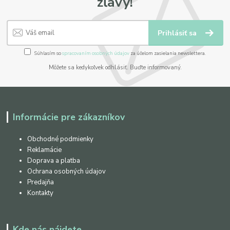
zľavy!
Prihlásiť sa
Súhlasím so
spracovaním osobných údajov
za účelom zasielania newslettera.
Môžete sa kedykoľvek odhlásiť. Buďte informovaný.
Informácie pre zákazníkov
Obchodné podmienky
Reklamácie
Doprava a platba
Ochrana osobných údajov
Predajňa
Kontakty
Kde nás nájdete