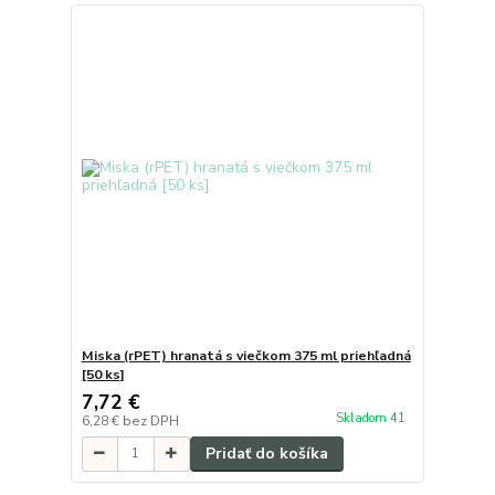
Miska (rPET) hranatá s viečkom 375 ml priehľadná
[50 ks]
7,72 €
Skladom 41
6,28 €
bez DPH
Pridať do košíka