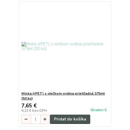
Miska (rPET) s viečkom oválna priehľadná 375ml
[50 ks]
7,65 €
Skladom 6
6,22 €
bez DPH
Pridať do košíka