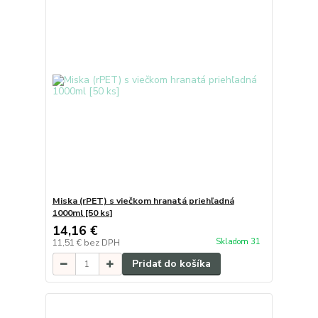
Miska (rPET) s viečkom hranatá priehľadná
1000ml [50 ks]
14,16 €
Skladom 31
11,51 €
bez DPH
Pridať do košíka