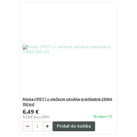
Miska (rPET) s viečkom okrúhla priehľadná 150ml
[50 ks]
6,49 €
Skladom 15
5,28 €
bez DPH
Pridať do košíka