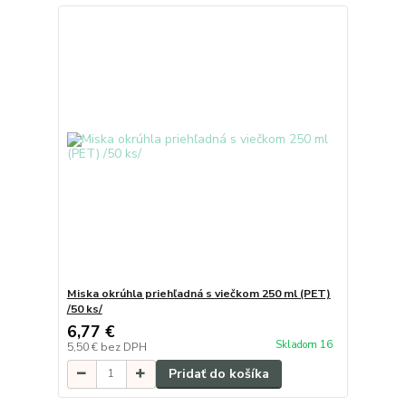
Miska okrúhla priehľadná s viečkom 250 ml (PET)
/50 ks/
6,77 €
Skladom 16
5,50 €
bez DPH
Pridať do košíka