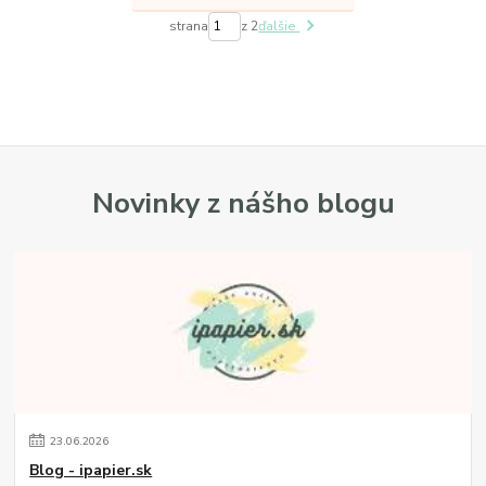
strana
z 2
ďalšie
Novinky z nášho blogu
23
.
06
.
2026
Blog - ipapier.sk