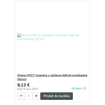
Miska (rPET) hranatá s viečkom 500 ml priehľadná
[50 ks]
8,13 €
Skladom 20
6,61 €
bez DPH
Pridať do košíka