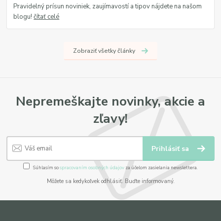
Pravidelný prísun noviniek, zaujímavostí a tipov nájdete na našom
blogu!
čítať celé
Zobraziť všetky články
Nepremeškajte novinky, akcie a
zľavy!
Prihlásiť sa
Súhlasím so
spracovaním osobných údajov
za účelom zasielania newslettera.
Môžete sa kedykoľvek odhlásiť. Buďte informovaný.