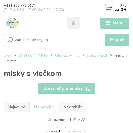
0
ks
+421 905 773 017
za
0 €
(Po-Pia, 8:30 - 17:00, So: 9:00 - 12:00)
Menu
Hľadať
Úvod
GASTRO A PÁRTY
Jednorázový riad
plastový riad
misky s
viečkom
misky s viečkom
Upresniť parametre
Najnovšie
Najlacnejšie
Najdrahšie
Zobrazujem 1-21 z 22
strana
z 2
ďalšie