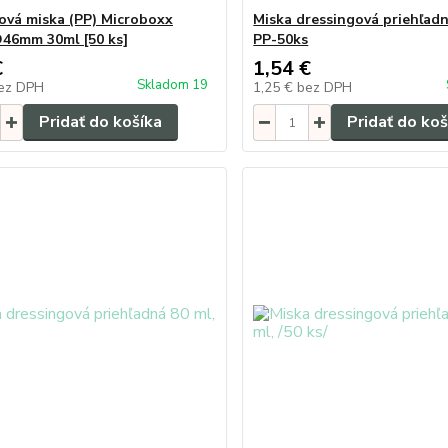
ová miska (PP) Microboxx
Miska dressingová priehľadn
O46mm 30ml [50 ks]
PP-50ks
€
1,54 €
Skladom 19
ez DPH
1,25 €
bez DPH
Pridať do košíka
Pridať do koš