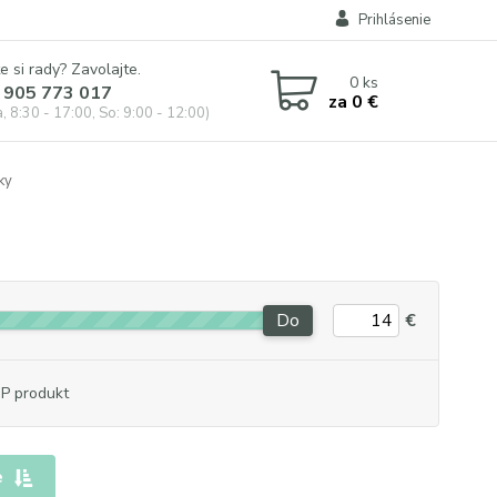
Prihlásenie
e si rady? Zavolajte.
0
ks
 905 773 017
za
0 €
, 8:30 - 17:00, So: 9:00 - 12:00)
ky
Do
€
P produkt
e