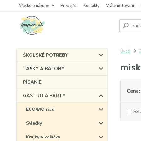
Všetko o nákupe
Predajňa
Kontakty
Vrátenie tovaru
Úvod
ŠKOLSKÉ POTREBY
misk
TAŠKY A BATOHY
PÍSANIE
Cena:
GASTRO A PÁRTY
ECO/BIO riad
Skl
Sviečky
Krajky a košíčky