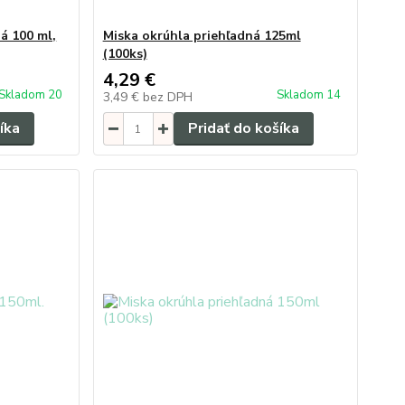
á 100 ml,
Miska okrúhla priehľadná 125ml
(100ks)
4,29 €
Skladom 20
Skladom 14
3,49 €
bez DPH
íka
Pridať do košíka