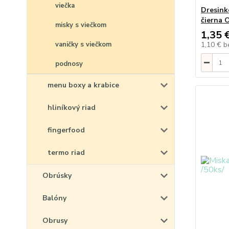
viečka
Dresink
čierna 
misky s viečkom
1,35 
vaničky s viečkom
1,10 €
b
podnosy
menu boxy a krabice
hliníkový riad
fingerfood
termo riad
Obrúsky
Balóny
Obrusy