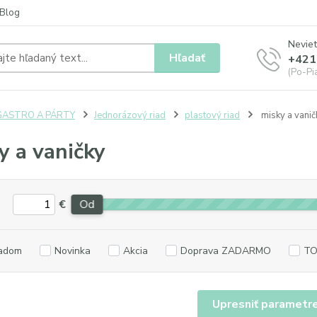
Blog
Neviet
Hľadať
+421
(Po-Pia
GASTRO A PÁRTY
Jednorázový riad
plastový riad
misky a vanič
y a vaničky
€
Od
adom
Novinka
Akcia
Doprava ZADARMO
TO
Upresniť parametr