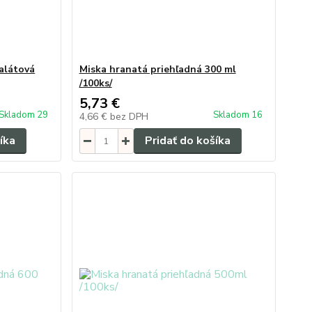
šalátová
Miska hranatá priehľadná 300 ml
/100ks/
5,73 €
Skladom 29
Skladom 16
4,66 €
bez DPH
íka
Pridať do košíka