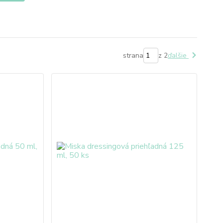
strana
z 2
ďalšie