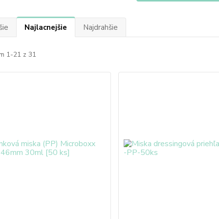
šie
Najlacnejšie
Najdrahšie
m 1-21 z 31