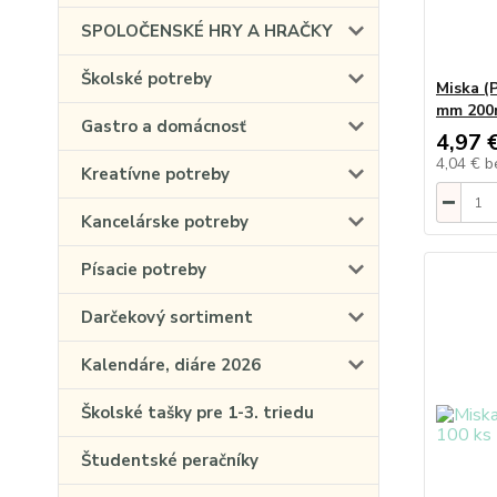
SPOLOČENSKÉ HRY A HRAČKY
Školské potreby
Miska (
mm 200m
Gastro a domácnosť
4,97 
4,04 €
b
Kreatívne potreby
Kancelárske potreby
Písacie potreby
Darčekový sortiment
Kalendáre, diáre 2026
Školské tašky pre 1-3. triedu
Študentské peračníky