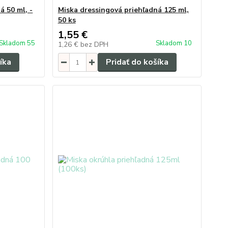
á 50 ml, -
Miska dressingová priehľadná 125 ml,
50 ks
1,55 €
Skladom 55
Skladom 10
1,26 €
bez DPH
íka
Pridať do košíka