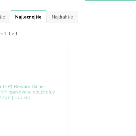
šie
Najlacnejšie
Najdrahšie
m 1-1 z 1