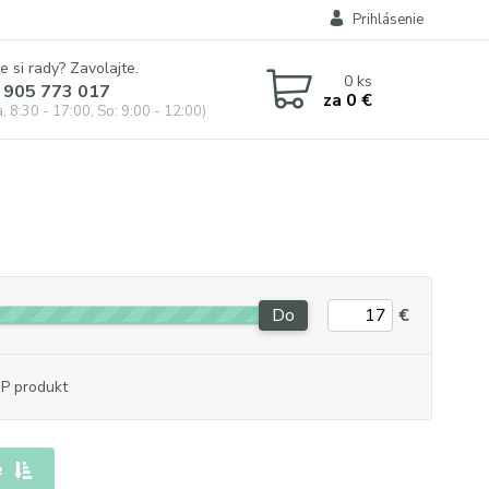
Prihlásenie
e si rady? Zavolajte.
0
ks
 905 773 017
za
0 €
, 8:30 - 17:00, So: 9:00 - 12:00)
Do
€
P produkt
e