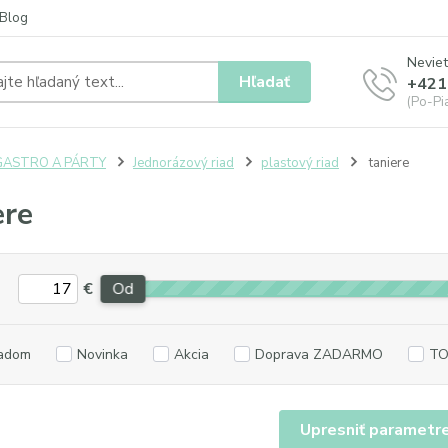
Blog
Neviet
Hľadať
+421
(Po-Pia
GASTRO A PÁRTY
Jednorázový riad
plastový riad
taniere
ere
€
Od
adom
Novinka
Akcia
Doprava ZADARMO
TO
Upresniť parametr