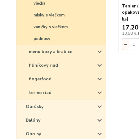
viečka
Tanier
opakova
misky s viečkom
ks]
17,20
vaničky s viečkom
13,98 €
podnosy
menu boxy a krabice
hliníkový riad
fingerfood
termo riad
Obrúsky
Balóny
Obrusy