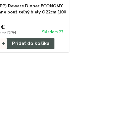
 (PP) Reware Dinner ECONOMY
ne použiteľný biely O22cm [100
 €
Skladom 27
bez DPH
Pridať do košíka