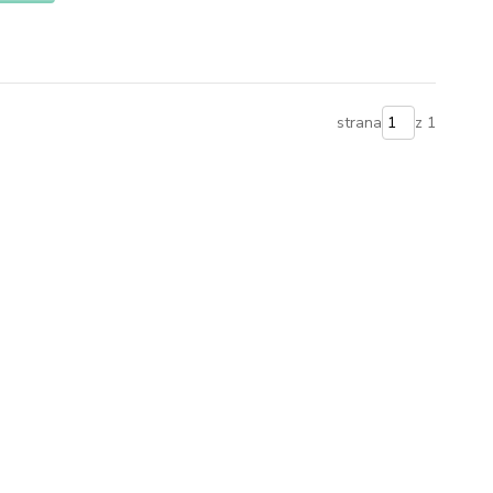
strana
z 1