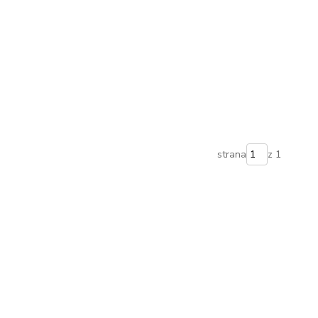
strana
z 1