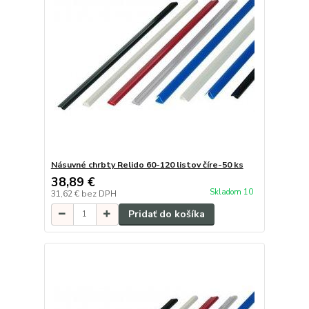
Násuvné chrbty Relido 60-120 listov číre-50 ks
38,89 €
Skladom 10
31,62 €
bez DPH
Pridať do košíka