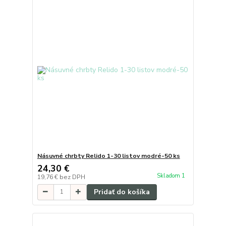
Násuvné chrbty Relido 1-30 listov modré-50 ks
24,30 €
Skladom 1
19,76 €
bez DPH
Pridať do košíka