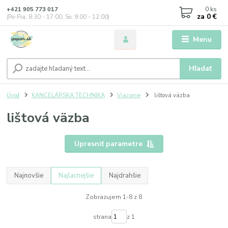
0
ks
+421 905 773 017
za
0 €
(Po-Pia, 8:30 - 17:00, So: 9:00 - 12:00)
Menu
Hľadať
Úvod
KANCELÁRSKA TECHNIKA
Viazanie
lištová väzba
lištová väzba
Upresniť parametre
Najnovšie
Najlacnejšie
Najdrahšie
Zobrazujem 1-8 z 8
strana
z 1