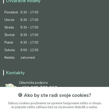
Otváracie hodiny
Pondelok
8:30 - 17:00
Utorok
8:30 - 17:00
Streda
8:30 - 17:00
Štvrtok
8:30 - 17:00
Piatok
8:30 - 17:00
Sobota
9:00 - 12:00
Nedeľa
zatvorené
Kontakty
Zákaznícka podpora
+421 905 773 017
(Po-Pia, 8:30 - 17:00, So: 9:00 - 12:00)
🍪 Ako by ste radi svoje cookies?
info@ipapier.sk
Súbory cookies používame na správne fungovanie nášho e-shopu
av prípade vášho súhlasu tiež na sledovanie štatistík o webe,