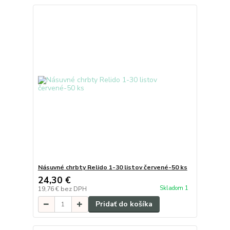
Násuvné chrbty Relido 1-30 listov červené-50 ks
24,30 €
Skladom 1
19,76 €
bez DPH
Pridať do košíka