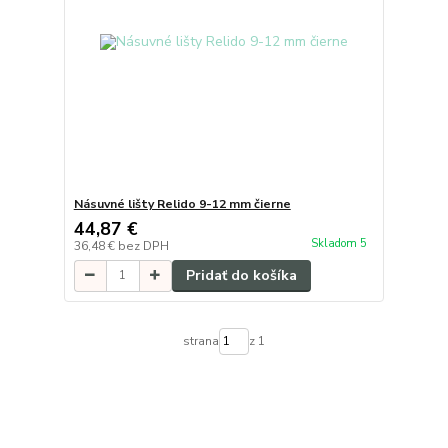
Násuvné lišty Relido 9-12 mm čierne
44,87 €
Skladom 5
36,48 €
bez DPH
Pridať do košíka
strana
z 1