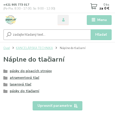
0
ks
+421 905 773 017
za
0 €
(Po-Pia, 8:30 - 17:00, So: 9:00 - 12:00)
Menu
Hľadať
Úvod
KANCELÁRSKA TECHNIKA
Náplne do tlačiarní
Náplne do tlačiarní
pásky do písacích strojov
atramentová tlač
laserová tlač
pásky do tlačiarní
Upresniť parametre