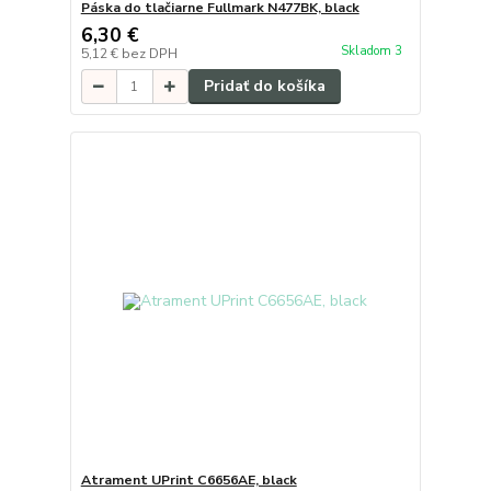
Páska do tlačiarne Fullmark N477BK, black
6,30 €
Skladom 3
5,12 €
bez DPH
Pridať do košíka
Atrament UPrint C6656AE, black