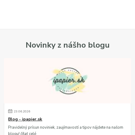
Novinky z nášho blogu
23
.
06
.
2026
Blog - ipapier.sk
Pravidelný prísun noviniek, zaujímavostí a tipov nájdete na našom
blogu!
čítať celé