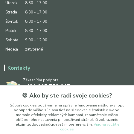
Utorok
8:30 - 17:00
Streda
8:30 - 17:00
Štvrtok
8:30 - 17:00
Piatok
8:30 - 17:00
Sobota
9:00 - 12:00
Nedeľa
zatvorené
Kontakty
Zákaznícka podpora
+421 905 773 017
(Po-Pia, 8:30 - 17:00, So: 9:00 - 12:00)
🍪 Ako by ste radi svoje cookies?
info@ipapier.sk
Súbory cookies používame na správne fungovanie nášho e-shopu
av prípade vášho súhlasu tiež na sledovanie štatistík o webe,
meranie efektivity reklamných kampaní, zapamätanie vášho
obľúbeného nastavenia pri používaní stránok, či zobrazenie
reklám zodpovedajúcich vašim preferenciám.
Viac na využitie
cookies