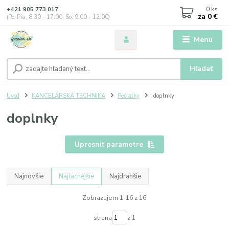
0
ks
+421 905 773 017
za
0 €
(Po-Pia, 8:30 - 17:00, So: 9:00 - 12:00)
Menu
Hľadať
Úvod
KANCELÁRSKA TECHNIKA
Pečiatky
doplnky
doplnky
Upresniť parametre
Najnovšie
Najlacnejšie
Najdrahšie
Zobrazujem 1-16 z 16
strana
z 1