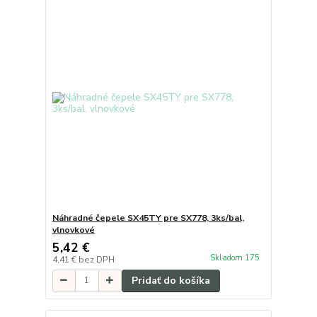
Náhradné čepele SX45TY pre SX778, 3ks/bal,
vlnovkové
5,42 €
Skladom 175
4,41 €
bez DPH
Pridať do košíka