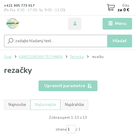
0
ks
+421 905 773 017
za
0 €
(Po-Pia, 8:30 - 17:00, So: 9:00 - 12:00)
Menu
Hľadať
Úvod
KANCELÁRSKA TECHNIKA
Technika
rezačky
rezačky
Upresniť parametre
Najnovšie
Najlacnejšie
Najdrahšie
Zobrazujem 1-13 z 13
strana
z 1