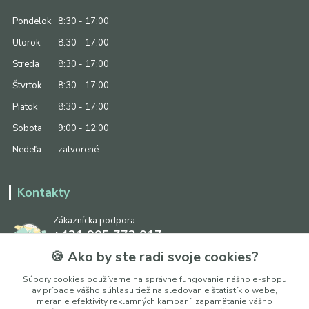
Pondelok
8:30 - 17:00
Utorok
8:30 - 17:00
Streda
8:30 - 17:00
Štvrtok
8:30 - 17:00
Piatok
8:30 - 17:00
Sobota
9:00 - 12:00
Nedeľa
zatvorené
Kontakty
Zákaznícka podpora
+421 905 773 017
(Po-Pia, 8:30 - 17:00, So: 9:00 - 12:00)
🍪 Ako by ste radi svoje cookies?
info@ipapier.sk
Súbory cookies používame na správne fungovanie nášho e-shopu
av prípade vášho súhlasu tiež na sledovanie štatistík o webe,
meranie efektivity reklamných kampaní, zapamätanie vášho