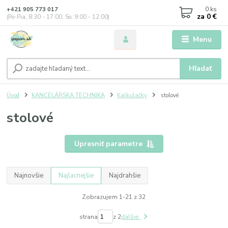
0
ks
+421 905 773 017
za
0 €
(Po-Pia, 8:30 - 17:00, So: 9:00 - 12:00)
Menu
Hľadať
Úvod
KANCELÁRSKA TECHNIKA
Kalkulačky
stolové
stolové
Upresniť parametre
Najnovšie
Najlacnejšie
Najdrahšie
Zobrazujem 1-21 z 32
strana
z 2
ďalšie