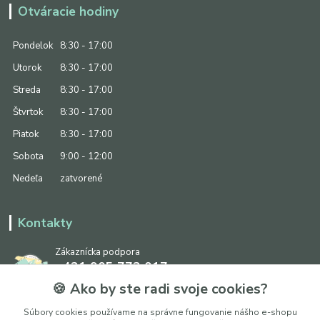
Otváracie hodiny
Pondelok
8:30 - 17:00
Utorok
8:30 - 17:00
Streda
8:30 - 17:00
Štvrtok
8:30 - 17:00
Piatok
8:30 - 17:00
Sobota
9:00 - 12:00
Nedeľa
zatvorené
Kontakty
Zákaznícka podpora
+421 905 773 017
(Po-Pia, 8:30 - 17:00, So: 9:00 - 12:00)
🍪 Ako by ste radi svoje cookies?
info@ipapier.sk
Súbory cookies používame na správne fungovanie nášho e-shopu