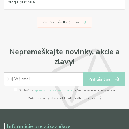
blogu!
čítať celé
Zobraziť všetky články
Nepremeškajte novinky, akcie a
zľavy!
Prihlásiť sa
Súhlasím so
spracovaním osobných údajov
za účelom zasielania newslettera.
Môžete sa kedykoľvek odhlásiť. Buďte informovaný.
Informácie pre zákazníkov