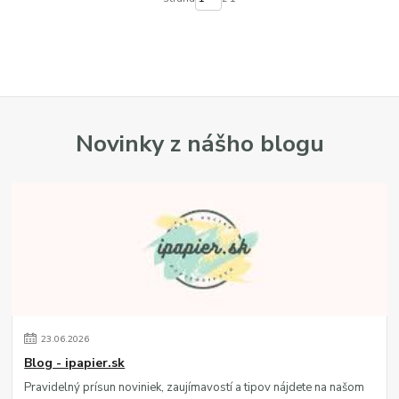
Novinky z nášho blogu
23
.
06
.
2026
Blog - ipapier.sk
Pravidelný prísun noviniek, zaujímavostí a tipov nájdete na našom