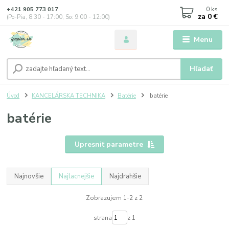
0
ks
+421 905 773 017
za
0 €
(Po-Pia, 8:30 - 17:00, So: 9:00 - 12:00)
Menu
Hľadať
Úvod
KANCELÁRSKA TECHNIKA
Batérie
batérie
batérie
Upresniť parametre
Najnovšie
Najlacnejšie
Najdrahšie
Zobrazujem 1-2 z 2
strana
z 1