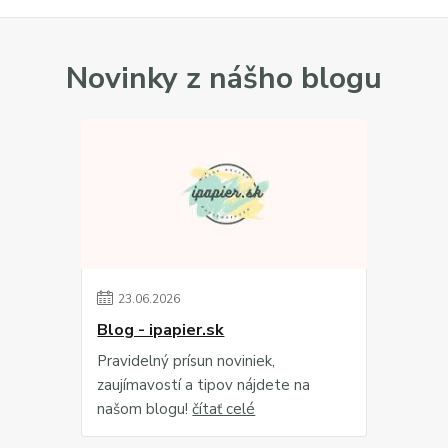
Novinky z nášho blogu
23
.
06
.
2026
Blog - ipapier.sk
Pravidelný prísun noviniek,
zaujímavostí a tipov nájdete na
našom blogu!
čítať celé