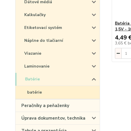
Dátové médiá
Kalkulačky
Batéria
Etiketovací systém
1,5V - 1
4,49 
Náplne do tlačiarní
3,65 €
b
Viazanie
Laminovanie
Batérie
batérie
Peračníky a peňaženky
Úprava dokumentov, technika
Tabule a prezentácia