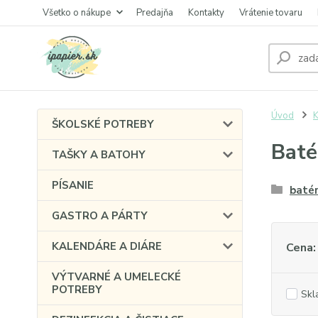
Všetko o nákupe
Predajňa
Kontakty
Vrátenie tovaru
Úvod
ŠKOLSKÉ POTREBY
Baté
TAŠKY A BATOHY
PÍSANIE
batér
GASTRO A PÁRTY
KALENDÁRE A DIÁRE
Cena:
VÝTVARNÉ A UMELECKÉ
POTREBY
Skl