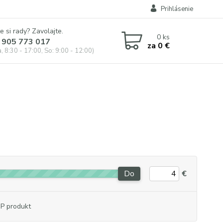
Prihlásenie
e si rady? Zavolajte.
0
ks
 905 773 017
za
0 €
, 8:30 - 17:00, So: 9:00 - 12:00)
Do
€
P produkt