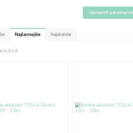
Upresniť parametr
šie
Najlacnejšie
Najdrahšie
m 1-2 z 2