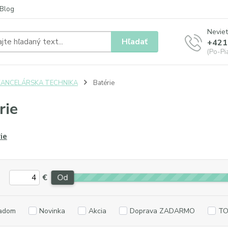
Blog
Neviet
Hľadať
+421
(Po-Pia
KANCELÁRSKA TECHNIKA
Batérie
rie
ie
€
Od
adom
Novinka
Akcia
Doprava ZADARMO
TO