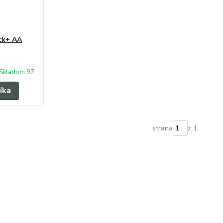
ack+ AA
Skladom 97
íka
strana
z 1