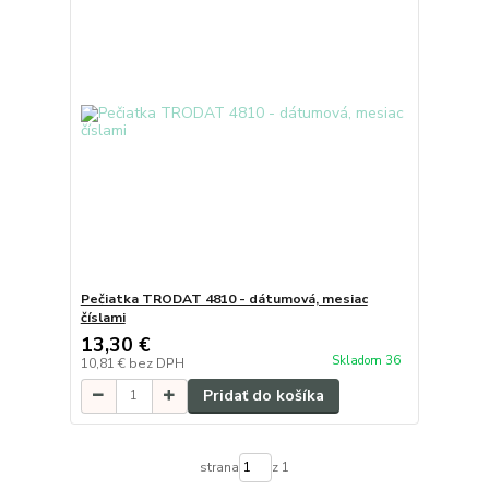
Pečiatka TRODAT 4810 - dátumová, mesiac
číslami
13,30 €
Skladom 36
10,81 €
bez DPH
Pridať do košíka
strana
z 1