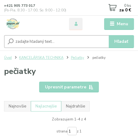
0
ks
+421 905 773 017
za
0 €
(Po-Pia, 8:30 - 17:00, So: 9:00 - 12:00)
Menu
Hľadať
Úvod
KANCELÁRSKA TECHNIKA
Pečiatky
pečiatky
pečiatky
Upresniť parametre
Najnovšie
Najlacnejšie
Najdrahšie
Zobrazujem 1-4 z 4
strana
z 1