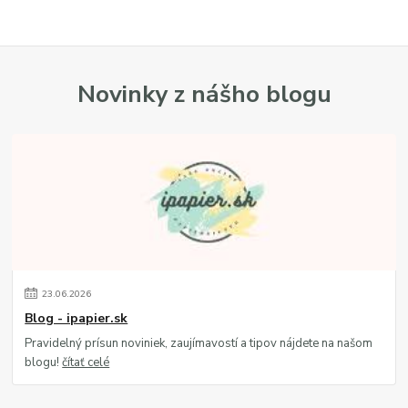
Novinky z nášho blogu
23
.
06
.
2026
Blog - ipapier.sk
Pravidelný prísun noviniek, zaujímavostí a tipov nájdete na našom
blogu!
čítať celé