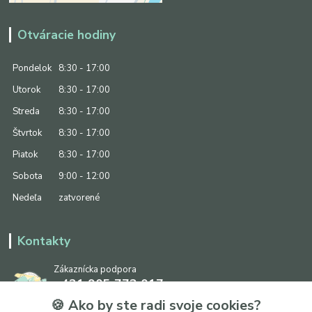
Otváracie hodiny
Pondelok
8:30 - 17:00
Utorok
8:30 - 17:00
Streda
8:30 - 17:00
Štvrtok
8:30 - 17:00
Piatok
8:30 - 17:00
Sobota
9:00 - 12:00
Nedeľa
zatvorené
Kontakty
Zákaznícka podpora
+421 905 773 017
(Po-Pia, 8:30 - 17:00, So: 9:00 - 12:00)
🍪 Ako by ste radi svoje cookies?