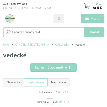
0
ks
+421 905 773 017
za
0 €
(Po-Pia, 8:30 - 17:00, So: 9:00 - 12:00)
Menu
Hľadať
Úvod
KANCELÁRSKA TECHNIKA
Kalkulačky
vedecké
vedecké
Upresniť parametre
Najnovšie
Najlacnejšie
Najdrahšie
Zobrazujem 1-21 z 28
strana
z 2
ďalšie