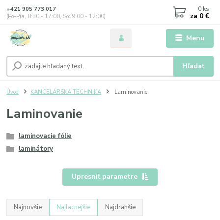
0
ks
+421 905 773 017
za
0 €
(Po-Pia, 8:30 - 17:00, So: 9:00 - 12:00)
Menu
Hľadať
Úvod
KANCELÁRSKA TECHNIKA
Laminovanie
Laminovanie
laminovacie fólie
laminátory
Upresniť parametre
Najnovšie
Najlacnejšie
Najdrahšie