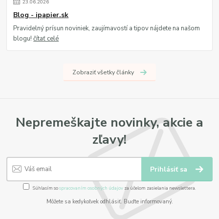
23
.
06
.
2026
Blog - ipapier.sk
Pravidelný prísun noviniek, zaujímavostí a tipov nájdete na našom
blogu!
čítať celé
Zobraziť všetky články
Nepremeškajte novinky, akcie a
zľavy!
Prihlásiť sa
Súhlasím so
spracovaním osobných údajov
za účelom zasielania newslettera.
Môžete sa kedykoľvek odhlásiť. Buďte informovaný.