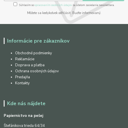
Súhlasím so
spracovaním osobných údajov
za účelom zasielania newslettera.
Môžete sa kedykoľvek odhlásiť. Buďte informovaný.
Informácie pre zákazníkov
Obchodné podmienky
Reklamácie
Doprava a platba
Ochrana osobných údajov
Predajňa
Kontakty
Kde nás nájdete
Papiernictvo na pešej
Štefánikova trieda 64/34