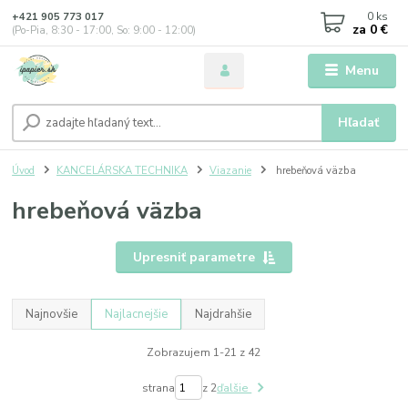
0
ks
+421 905 773 017
za
0 €
(Po-Pia, 8:30 - 17:00, So: 9:00 - 12:00)
Menu
Hľadať
Úvod
KANCELÁRSKA TECHNIKA
Viazanie
hrebeňová väzba
hrebeňová väzba
Upresniť parametre
Najnovšie
Najlacnejšie
Najdrahšie
Zobrazujem 1-21 z 42
strana
z 2
ďalšie