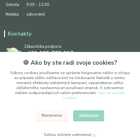
Sobota
9:00 - 12:00
Nedeľa
zatvorené
Kontakty
Zákaznícka podpora
+421 905 773 017
(Po-Pia, 8:30 - 17:00, So: 9:00 - 12:00)
🍪 Ako by ste radi svoje cookies?
info@ipapier.sk
Súbory cookies používame na správne fungovanie nášho e-shopu
av prípade vášho súhlasu tiež na sledovanie štatistík o webe,
meranie efektivity reklamných kampaní, zapamätanie vášho
obľúbeného nastavenia pri používaní stránok, či zobrazenie
reklám zodpovedajúcich vašim preferenciám.
Viac na využitie
cookies
Upraviť nastavenia cookies
Súhlasím
Nastavenia
© 2025 WOXY, s. r. o.
Súhlas môžete odmietnuť
tu
.
Vytvorené na
Eshop-rychlo.sk