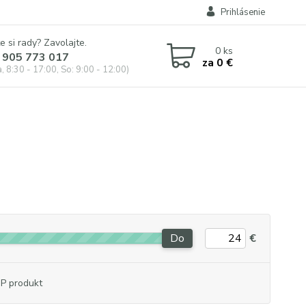
Prihlásenie
e si rady? Zavolajte.
0
ks
 905 773 017
za
0 €
, 8:30 - 17:00, So: 9:00 - 12:00)
Do
€
P produkt