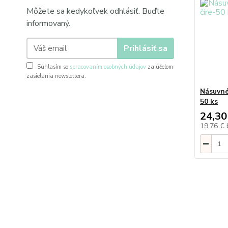
Môžete sa kedykoľvek odhlásiť. Buďte
informovaný.
Prihlásiť sa
Súhlasím so
spracovaním osobných údajov
za účelom
zasielania newslettera.
Násuvné 
50 ks
24,30
19,76 €