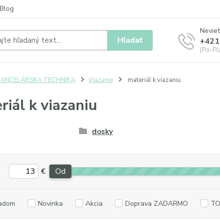
Blog
Neviet
Hľadať
+421
(Po-Pia
KANCELÁRSKA TECHNIKA
Viazanie
materiál k viazaniu
riál k viazaniu
dosky
€
Od
adom
Novinka
Akcia
Doprava ZADARMO
TO