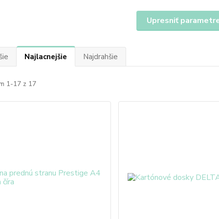
Upresniť parametr
šie
Najlacnejšie
Najdrahšie
m 1-17 z 17