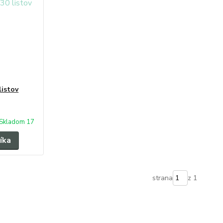
listov
Skladom 17
íka
strana
z 1