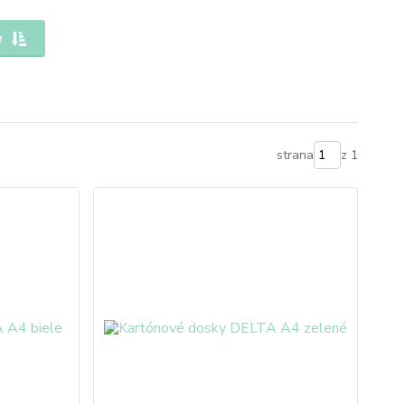
e
strana
z 1