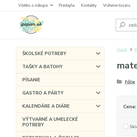
Všetko o nákupe
Predajňa
Kontakty
Vrátenie tovaru
Úvod
ŠKOLSKÉ POTREBY
mate
TAŠKY A BATOHY
PÍSANIE
fólie
GASTRO A PÁRTY
KALENDÁRE A DIÁRE
Cena:
VÝTVARNÉ A UMELECKÉ
POTREBY
Skl