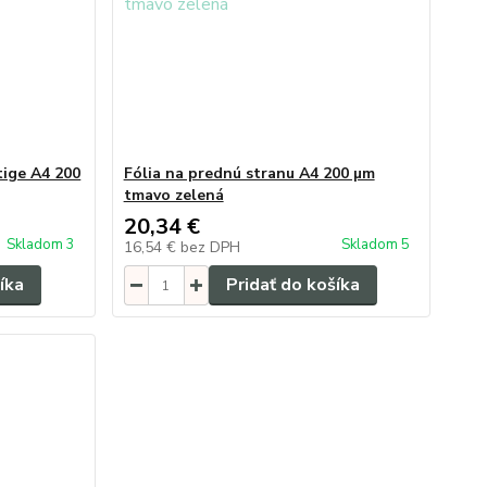
tige A4 200
Fólia na prednú stranu A4 200 µm
tmavo zelená
20,34 €
Skladom 3
Skladom 5
16,54 €
bez DPH
íka
Pridať do košíka