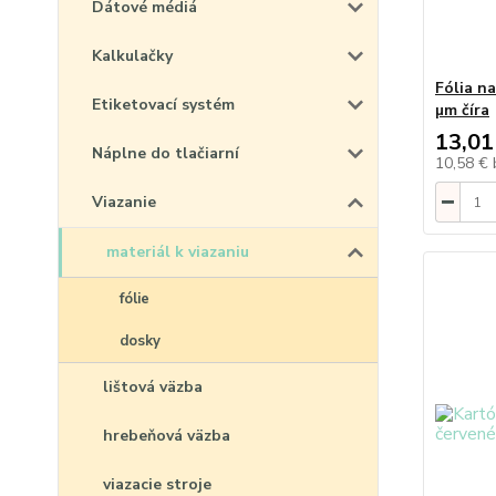
Dátové médiá
Kalkulačky
Fólia n
Etiketovací systém
µm číra
13,01
Náplne do tlačiarní
10,58 €
Viazanie
materiál k viazaniu
fólie
dosky
lištová väzba
hrebeňová väzba
viazacie stroje