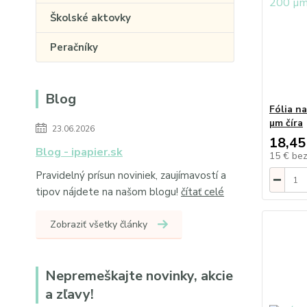
Školské aktovky
Peračníky
Blog
Fólia n
µm číra
23.06.2026
18,45
Blog - ipapier.sk
15 €
be
Pravidelný prísun noviniek, zaujímavostí a
tipov nájdete na našom blogu!
čítať celé
Zobraziť všetky články
Nepremeškajte novinky, akcie
a zľavy!