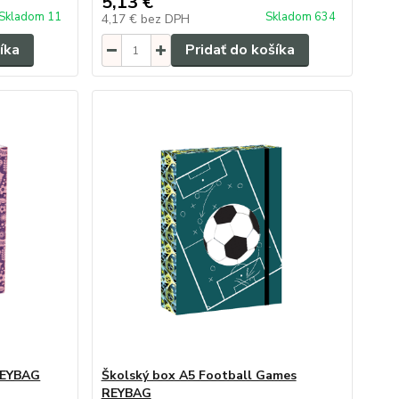
5,13 €
Skladom 11
Skladom 634
4,17 €
bez DPH
íka
Pridať do košíka
 REYBAG
Školský box A5 Football Games
REYBAG