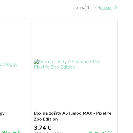
strana
z 4
ďalšie
ggy
Box na zošity A5 Jumbo MAX - Pixelife
Zoo Edition
3,74 €
Skladom 8
Skladom 147