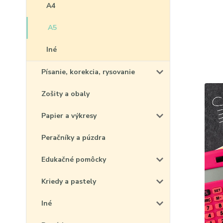
A4
A5
Iné
Písanie, korekcia, rysovanie
Zošity a obaly
Papier a výkresy
Peračníky a púzdra
Edukačné pomôcky
Kriedy a pastely
Iné