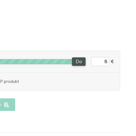
Do
€
P produkt
e