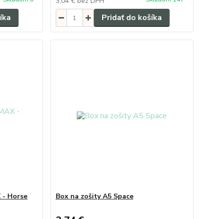
3,04 €
bez DPH
íka
Pridať do košíka
 - Horse
Box na zošity A5 Space