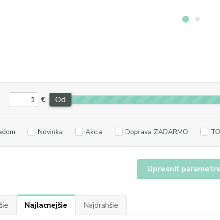
€
Od
adom
Novinka
Akcia
Doprava ZADARMO
TO
Upresniť parametr
šie
Najlacnejšie
Najdrahšie