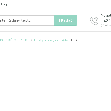
Blog
Neviet
Hľadať
+421
(Po-Pia
ŠKOLSKÉ POTREBY
Dosky a boxy na zošity
A5