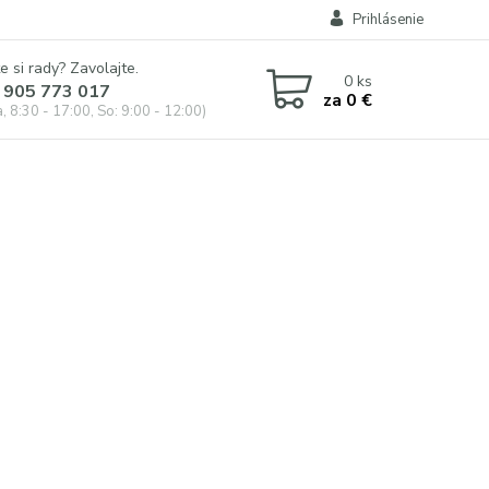
Prihlásenie
e si rady? Zavolajte.
0
ks
 905 773 017
za
0 €
, 8:30 - 17:00, So: 9:00 - 12:00)