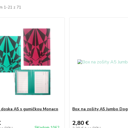
m 1-21 z 71
 doska A5 s gumičkou Monaco
Box na zošity A5 Jumbo Do
€
2,80 €
Skladom 1062