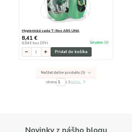
Hygienická sada T-Rex ARS UNA
8,41 €
Skladom 18
6,84 €
bez DPH
Pridať do košíka
Načítať ďalšie produkty (3)
strana
z 2
ďalšie
Novinky z nášho blogu