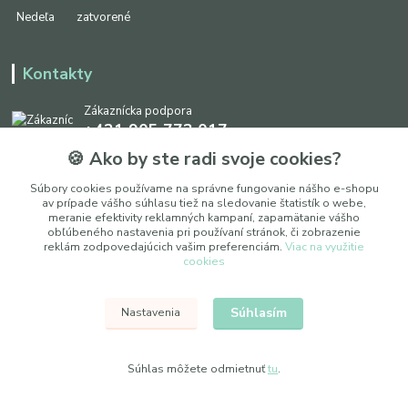
Nedeľa
zatvorené
Kontakty
Zákaznícka podpora
+421 905 773 017
(Po-Pia, 8:30 - 17:00, So: 9:00 - 12:00)
🍪 Ako by ste radi svoje cookies?
info@ipapier.sk
Súbory cookies používame na správne fungovanie nášho e-shopu
av prípade vášho súhlasu tiež na sledovanie štatistík o webe,
meranie efektivity reklamných kampaní, zapamätanie vášho
obľúbeného nastavenia pri používaní stránok, či zobrazenie
reklám zodpovedajúcich vašim preferenciám.
Viac na využitie
cookies
Upraviť nastavenia cookies
Súhlasím
Nastavenia
© 2025 WOXY, s. r. o.
Súhlas môžete odmietnuť
tu
.
Vytvorené na
Eshop-rychlo.sk