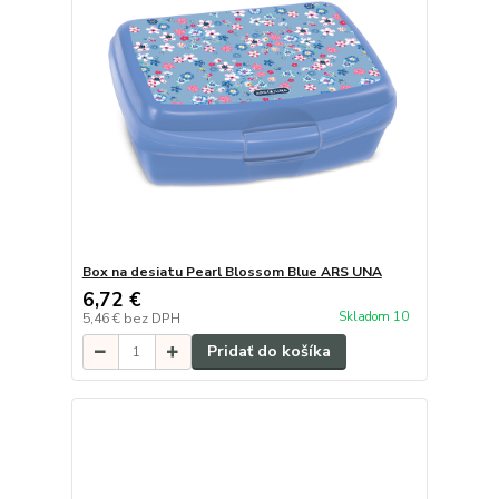
Box na desiatu Pearl Blossom Blue ARS UNA
6,72 €
Skladom 10
5,46 €
bez DPH
Pridať do košíka