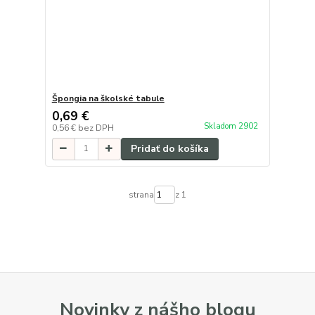
Špongia na školské tabule
0,69 €
Skladom 2902
0,56 €
bez DPH
Pridať do košíka
strana
z 1
Novinky z nášho blogu