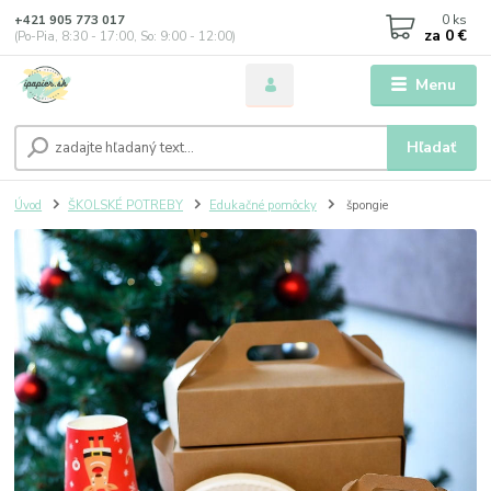
0
ks
+421 905 773 017
za
0 €
(Po-Pia, 8:30 - 17:00, So: 9:00 - 12:00)
Menu
Hľadať
Úvod
ŠKOLSKÉ POTREBY
Edukačné pomôcky
špongie