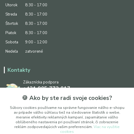
Utorok
8:30 - 17:00
Streda
8:30 - 17:00
Štvrtok
8:30 - 17:00
Piatok
8:30 - 17:00
Sobota
9:00 - 12:00
Nedeľa
zatvorené
Kontakty
Zákaznícka podpora
+421 905 773 017
(Po-Pia, 8:30 - 17:00, So: 9:00 - 12:00)
🍪 Ako by ste radi svoje cookies?
info@ipapier.sk
Súbory cookies používame na správne fungovanie nášho e-shopu
av prípade vášho súhlasu tiež na sledovanie štatistík o webe,
meranie efektivity reklamných kampaní, zapamätanie vášho
obľúbeného nastavenia pri používaní stránok, či zobrazenie
reklám zodpovedajúcich vašim preferenciám.
Viac na využitie
cookies