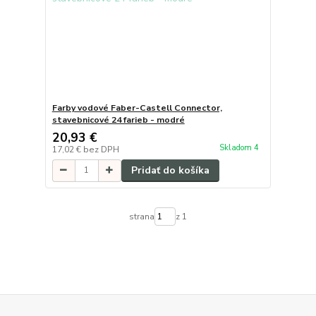
Farby vodové Faber-Castell Connector,
stavebnicové 24 farieb - modré
20,93 €
Skladom 4
17,02 €
bez DPH
Pridať do košíka
strana
z 1