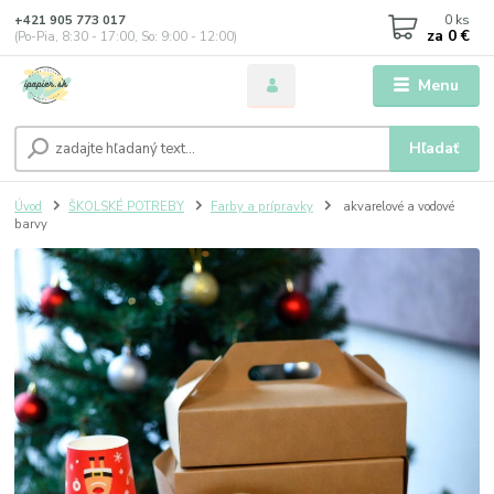
0
ks
+421 905 773 017
za
0 €
(Po-Pia, 8:30 - 17:00, So: 9:00 - 12:00)
Menu
Hľadať
Úvod
ŠKOLSKÉ POTREBY
Farby a prípravky
akvarelové a vodové
barvy