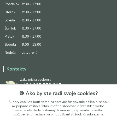
Pondelok
8:30 - 17:00
Utorok
8:30 - 17:00
Streda
8:30 - 17:00
Štvrtok
8:30 - 17:00
Piatok
8:30 - 17:00
Sobota
9:00 - 12:00
Nedeľa
zatvorené
Kontakty
Zákaznícka podpora
+421 905 773 017
(Po-Pia, 8:30 - 17:00, So: 9:00 - 12:00)
🍪 Ako by ste radi svoje cookies?
info@ipapier.sk
Súbory cookies používame na správne fungovanie nášho e-shopu
av prípade vášho súhlasu tiež na sledovanie štatistík o webe,
meranie efektivity reklamných kampaní, zapamätanie vášho
obľúbeného nastavenia pri používaní stránok, či zobrazenie