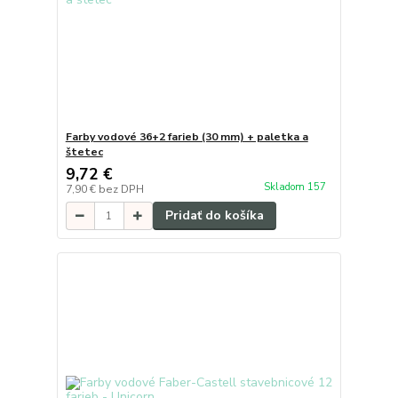
Farby vodové 36+2 farieb (30 mm) + paletka a
štetec
9,72 €
Skladom 157
7,90 €
bez DPH
Pridať do košíka