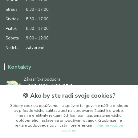
Streda
8:30 - 17:00
Štvrtok
8:30 - 17:00
Piatok
8:30 - 17:00
Sobota
9:00 - 12:00
Nedeľa
zatvorené
Kontakty
Zákaznícka podpora
+421 905 773 017
(Po-Pia, 8:30 - 17:00, So: 9:00 - 12:00)
🍪 Ako by ste radi svoje cookies?
info@ipapier.sk
Súbory cookies používame na správne fungovanie nášho e-shopu
av prípade vášho súhlasu tiež na sledovanie štatistík o webe,
meranie efektivity reklamných kampaní, zapamätanie vášho
obľúbeného nastavenia pri používaní stránok, či zobrazenie
reklám zodpovedajúcich vašim preferenciám.
Viac na využitie
cookies