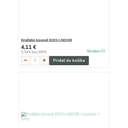
Kružidlo kovové KOH-I-NOOR
4,11 €
Skladom 13
3,34 €
bez DPH
Pridať do košíka