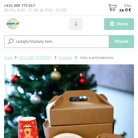
0
ks
+421 905 773 017
za
0 €
(Po-Pia, 8:30 - 17:00, So: 9:00 - 12:00)
Menu
Hľadať
Úvod
ŠKOLSKÉ POTREBY
Kružidlá
tuhy a príslušenstvo