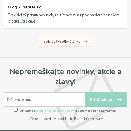
Blog - ipapier.sk
Pravidelný prísun noviniek, zaujímavostí a tipov nájdete na našom
blogu!
čítať celé
Zobraziť všetky články
Nepremeškajte novinky, akcie a
zľavy!
Prihlásiť sa
Súhlasím so
spracovaním osobných údajov
za účelom zasielania newslettera.
Môžete sa kedykoľvek odhlásiť. Buďte informovaný.