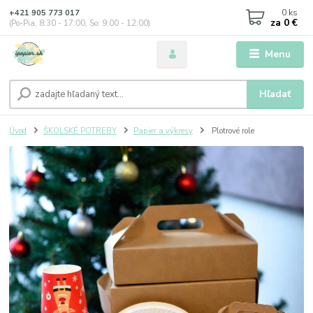
0
ks
+421 905 773 017
za
0 €
(Po-Pia, 8:30 - 17:00, So: 9:00 - 12:00)
Menu
Hľadať
Úvod
ŠKOLSKÉ POTREBY
Papier a výkresy
Plotrové role