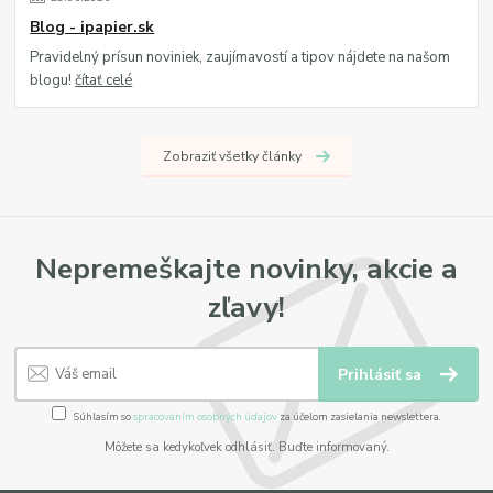
Blog - ipapier.sk
Pravidelný prísun noviniek, zaujímavostí a tipov nájdete na našom
blogu!
čítať celé
Zobraziť všetky články
Nepremeškajte novinky, akcie a
zľavy!
Prihlásiť sa
Súhlasím so
spracovaním osobných údajov
za účelom zasielania newslettera.
Môžete sa kedykoľvek odhlásiť. Buďte informovaný.