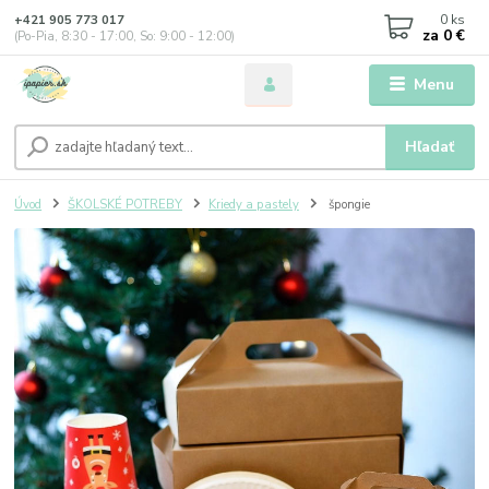
0
ks
+421 905 773 017
za
0 €
(Po-Pia, 8:30 - 17:00, So: 9:00 - 12:00)
Menu
Hľadať
Úvod
ŠKOLSKÉ POTREBY
Kriedy a pastely
špongie