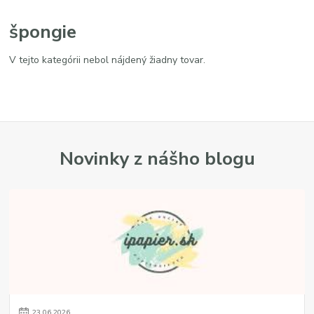
špongie
V tejto kategórii nebol nájdený žiadny tovar.
Novinky z nášho blogu
23
.
06
.
2026