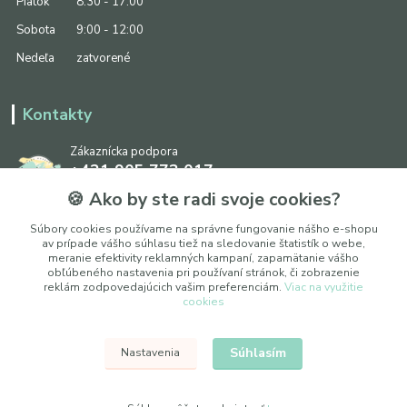
Piatok
8:30 - 17:00
Sobota
9:00 - 12:00
Nedeľa
zatvorené
Kontakty
Zákaznícka podpora
+421 905 773 017
(Po-Pia, 8:30 - 17:00, So: 9:00 - 12:00)
🍪 Ako by ste radi svoje cookies?
info@ipapier.sk
Súbory cookies používame na správne fungovanie nášho e-shopu
av prípade vášho súhlasu tiež na sledovanie štatistík o webe,
meranie efektivity reklamných kampaní, zapamätanie vášho
obľúbeného nastavenia pri používaní stránok, či zobrazenie
reklám zodpovedajúcich vašim preferenciám.
Viac na využitie
cookies
Upraviť nastavenia cookies
Súhlasím
Nastavenia
© 2025 WOXY, s. r. o.