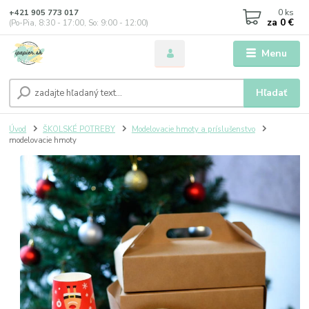
0
ks
+421 905 773 017
za
0 €
(Po-Pia, 8:30 - 17:00, So: 9:00 - 12:00)
Menu
Hľadať
Úvod
ŠKOLSKÉ POTREBY
Modelovacie hmoty a príslušenstvo
modelovacie hmoty