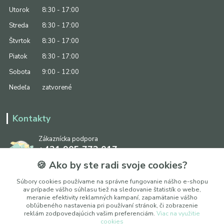
Utorok
8:30 - 17:00
Streda
8:30 - 17:00
Štvrtok
8:30 - 17:00
Piatok
8:30 - 17:00
Sobota
9:00 - 12:00
Nedeľa
zatvorené
Kontakty
Zákaznícka podpora
+421 905 773 017
(Po-Pia, 8:30 - 17:00, So: 9:00 - 12:00)
🍪 Ako by ste radi svoje cookies?
info@ipapier.sk
Súbory cookies používame na správne fungovanie nášho e-shopu
av prípade vášho súhlasu tiež na sledovanie štatistík o webe,
meranie efektivity reklamných kampaní, zapamätanie vášho
obľúbeného nastavenia pri používaní stránok, či zobrazenie
reklám zodpovedajúcich vašim preferenciám.
Viac na využitie
cookies