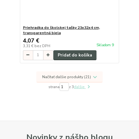
Priehradka do školskej tašky 23x32x4 cm,
transparentná biela
4,07 €
Skladom 9
3,31 €
bez DPH
Pridať do košíka
Načítať ďalšie produkty (21)
strana
z 3
ďalšie
Novinky z nášho blogu