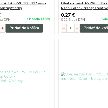
 zošit A5 PVC 306x217 mm -
Obal na zošit A5 PVC 306x
rentný/modrý
Neon Color - transparentný/
€
0,27 €
Skladom 13589
Skl
ez DPH
0,22 €
bez DPH
Pridať do košíka
Pridať do koš