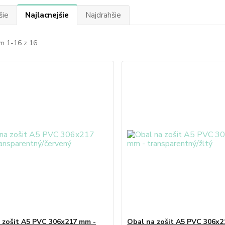
šie
Najlacnejšie
Najdrahšie
m 1-16 z 16
 zošit A5 PVC 306x217 mm -
Obal na zošit A5 PVC 306x2