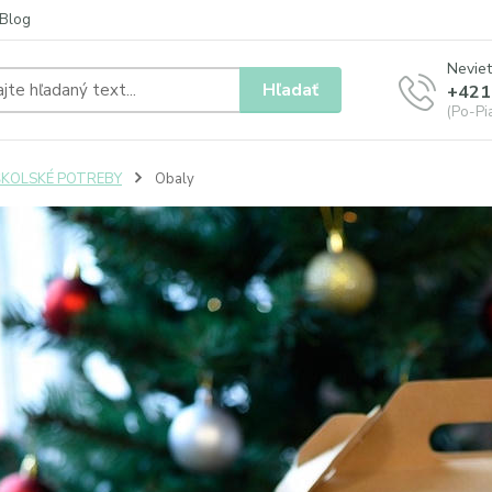
Blog
Neviet
Hľadať
+421
(Po-Pia
ŠKOLSKÉ POTREBY
Obaly