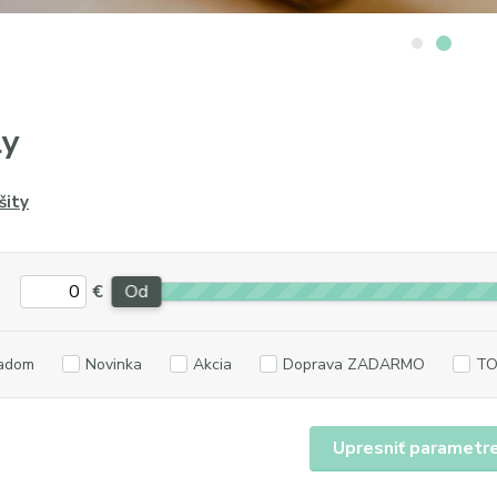
ly
šity
€
Od
adom
Novinka
Akcia
Doprava ZADARMO
TO
Upresniť parametr