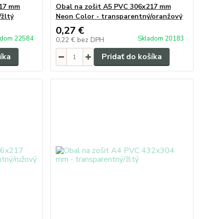
217 mm
Obal na zošit A5 PVC 306x217 mm
žltý
Neon Color - transparentný/oranžový
0,27 €
adom 22584
Skladom 20183
0,22 €
bez DPH
íka
Pridať do košíka