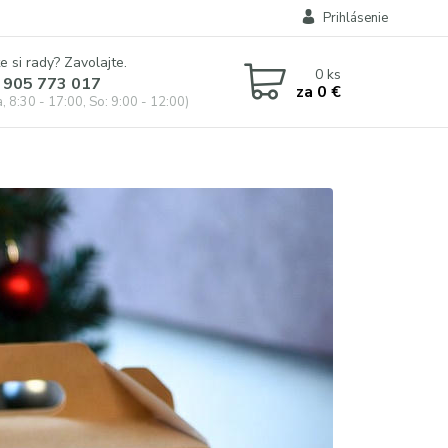
Prihlásenie
e si rady? Zavolajte.
0
ks
 905 773 017
za
0 €
, 8:30 - 17:00, So: 9:00 - 12:00)