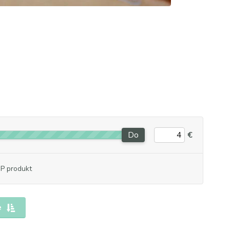
Do
€
P produkt
e