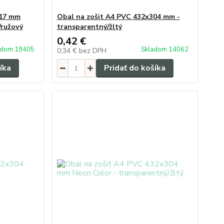
217 mm
Obal na zošit A4 PVC 432x304 mm -
/ružový
transparentný/žltý
0,42 €
adom 19405
Skladom 14062
0,34 €
bez DPH
íka
Pridať do košíka