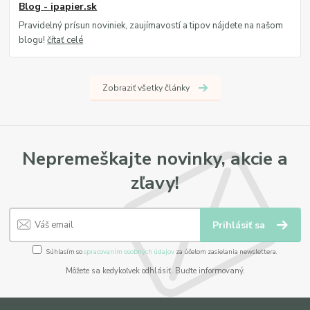
Blog - ipapier.sk
Pravidelný prísun noviniek, zaujímavostí a tipov nájdete na našom
blogu!
čítať celé
Zobraziť všetky články
Nepremeškajte novinky, akcie a
zľavy!
Prihlásiť sa
Súhlasím so
spracovaním osobných údajov
za účelom zasielania newslettera.
Môžete sa kedykoľvek odhlásiť. Buďte informovaný.