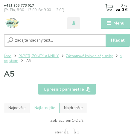
0
ks
+421 905 773 017
za
0 €
(Po-Pia, 8:30 - 17:00, So: 9:00 - 12:00)
Menu
Hľadať
Úvod
PAPIER, ZOŠITY A KNIHY
Záznamové knihy a zápisníky
s
registrom
A5
A5
Upresniť parametre
Najnovšie
Najlacnejšie
Najdrahšie
Zobrazujem 1-2 z 2
strana
z 1