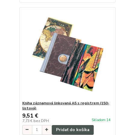
Kniha záznamová linkovaná A5 s registrem (150-
listová)
9,51 €
Skladom 14
7,73 €
bez DPH
Pridať do košíka