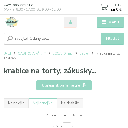
0
ks
+421 905 773 017
za
0 €
(Po-Pia, 8:30 - 17:00, So: 9:00 - 12:00)
Menu
Hľadať
Úvod
GASTRO A PÁRTY
ECO/BIO riad
papier
krabice na torty,
zákusky...
krabice na torty, zákusky...
Upresniť parametre
Najnovšie
Najlacnejšie
Najdrahšie
Zobrazujem 1-14 z 14
strana
z 1