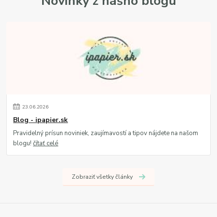
Novinky z nášho blogu
23
.
06
.
2026
Blog - ipapier.sk
Pravidelný prísun noviniek, zaujímavostí a tipov nájdete na našom
blogu!
čítať celé
Zobraziť všetky články