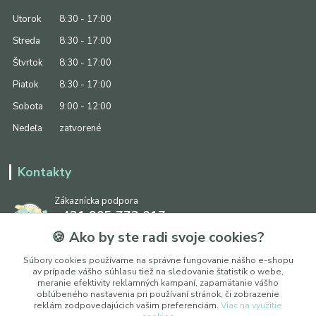
Utorok
8:30 - 17:00
Streda
8:30 - 17:00
Štvrtok
8:30 - 17:00
Piatok
8:30 - 17:00
Sobota
9:00 - 12:00
Nedeľa
zatvorené
Kontakty
Zákaznícka podpora
+421 905 773 017
(Po-Pia, 8:30 - 17:00, So: 9:00 - 12:00)
🍪 Ako by ste radi svoje cookies?
info@ipapier.sk
Súbory cookies používame na správne fungovanie nášho e-shopu
av prípade vášho súhlasu tiež na sledovanie štatistík o webe,
meranie efektivity reklamných kampaní, zapamätanie vášho
obľúbeného nastavenia pri používaní stránok, či zobrazenie
reklám zodpovedajúcich vašim preferenciám.
Viac na využitie