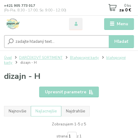
0
ks
+421 905 773 017
za
0 €
(Po-Pia, 8:30 - 17:00, So: 9:00 - 12:00)
Menu
Hľadať
Úvod
DARČEKOVÝ SORTIMENT
Blahoprajné karty
blahoprajné
karty
dizajn - H
dizajn - H
Upresniť parametre
Najnovšie
Najlacnejšie
Najdrahšie
Zobrazujem 1-5 z 5
strana
z 1