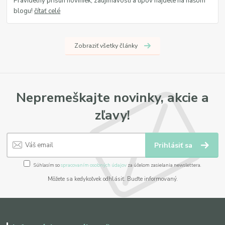
Pravidelný prísun noviniek, zaujímavostí a tipov nájdete na našom
blogu!
čítať celé
Zobraziť všetky články
Nepremeškajte novinky, akcie a
zľavy!
Prihlásiť sa
Súhlasím so
spracovaním osobných údajov
za účelom zasielania newslettera.
Môžete sa kedykoľvek odhlásiť. Buďte informovaný.