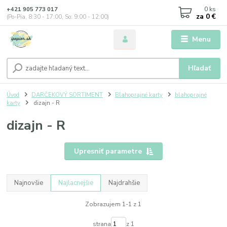
0
ks
+421 905 773 017
za
0 €
(Po-Pia, 8:30 - 17:00, So: 9:00 - 12:00)
Menu
Hľadať
Úvod
DARČEKOVÝ SORTIMENT
Blahoprajné karty
blahoprajné
karty
dizajn - R
dizajn - R
Upresniť parametre
Najnovšie
Najlacnejšie
Najdrahšie
Zobrazujem 1-1 z 1
strana
z 1