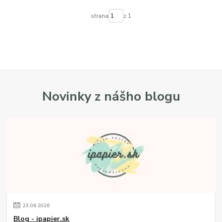
strana
z 1
Novinky z nášho blogu
23
.
06
.
2026
Blog - ipapier.sk