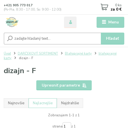
0
ks
+421 905 773 017
za
0 €
(Po-Pia, 8:30 - 17:00, So: 9:00 - 12:00)
Menu
Hľadať
Úvod
DARČEKOVÝ SORTIMENT
Blahoprajné karty
blahoprajné
karty
dizajn - F
dizajn - F
Upresniť parametre
Najnovšie
Najlacnejšie
Najdrahšie
Zobrazujem 1-1 z 1
strana
z 1