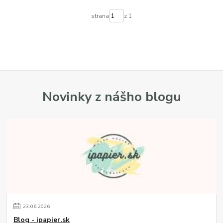
strana
z 1
Novinky z nášho blogu
23
.
06
.
2026
Blog - ipapier.sk