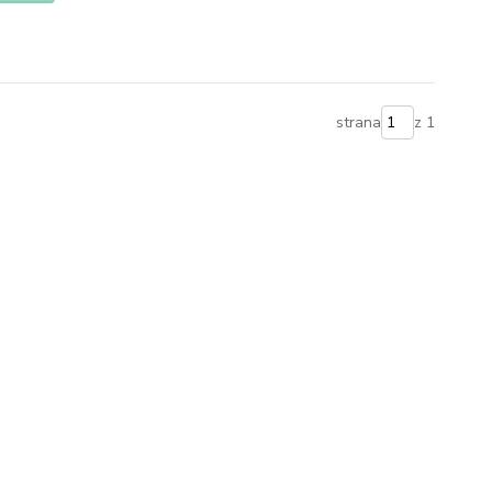
strana
z 1