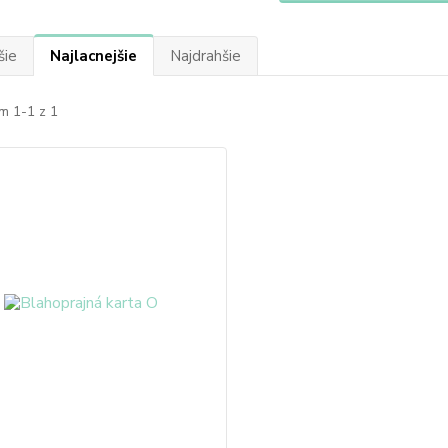
šie
Najlacnejšie
Najdrahšie
m 1-1 z 1