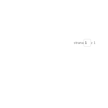
strana
z 1