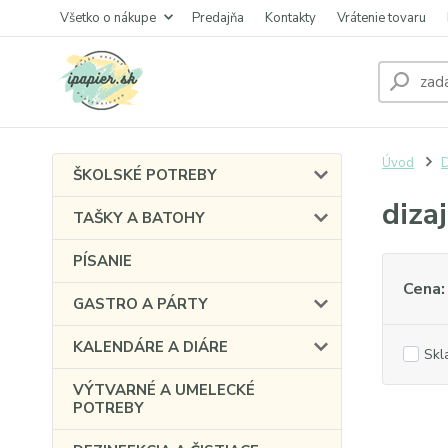
Všetko o nákupe
Predajňa
Kontakty
Vrátenie tovaru
Úvod
ŠKOLSKÉ POTREBY
diza
TAŠKY A BATOHY
PÍSANIE
Cena:
GASTRO A PÁRTY
KALENDÁRE A DIÁRE
Skl
VÝTVARNÉ A UMELECKÉ
POTREBY