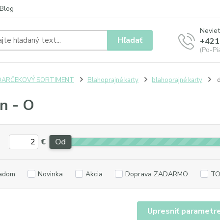
Blog
Neviet
Hľadať
+421
(Po-Pia
DARČEKOVÝ SORTIMENT
Blahoprajné karty
blahoprajné karty
d
jn - O
€
Od
adom
Novinka
Akcia
Doprava ZADARMO
TO
Upresniť parametr