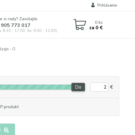
Prihlásenie
e si rady? Zavolajte.
0
ks
 905 773 017
za
0 €
, 8:30 - 17:00, So: 9:00 - 12:00)
izajn - O
Do
€
P produkt
e