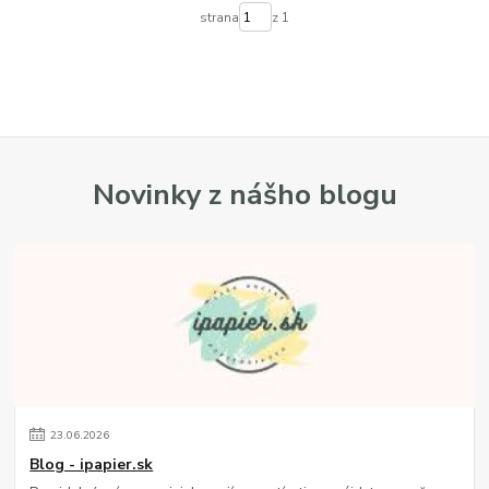
strana
z 1
Novinky z nášho blogu
23
.
06
.
2026
Blog - ipapier.sk