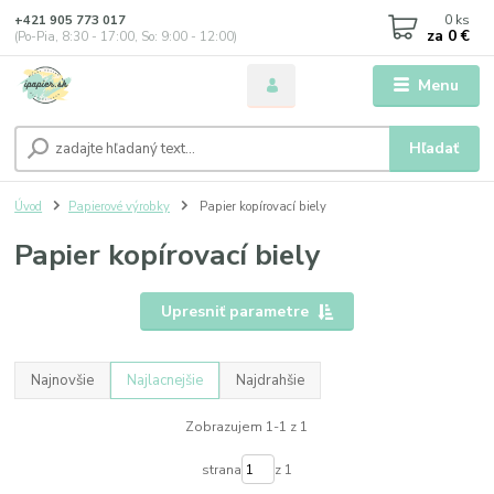
0
ks
+421 905 773 017
za
0 €
(Po-Pia, 8:30 - 17:00, So: 9:00 - 12:00)
Menu
Hľadať
Úvod
Papierové výrobky
Papier kopírovací biely
Papier kopírovací biely
Upresniť parametre
Najnovšie
Najlacnejšie
Najdrahšie
Zobrazujem 1-1 z 1
strana
z 1