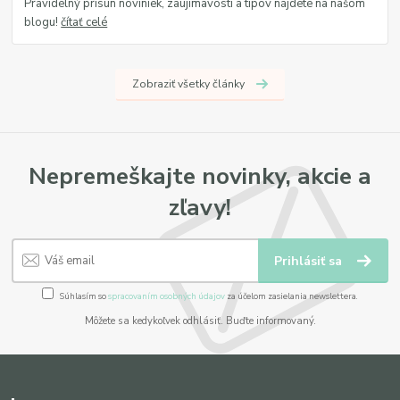
Pravidelný prísun noviniek, zaujímavostí a tipov nájdete na našom
blogu!
čítať celé
Zobraziť všetky články
Nepremeškajte novinky, akcie a
zľavy!
Prihlásiť sa
Súhlasím so
spracovaním osobných údajov
za účelom zasielania newslettera.
Môžete sa kedykoľvek odhlásiť. Buďte informovaný.