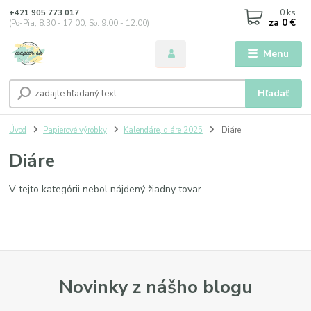
0
ks
+421 905 773 017
za
0 €
(Po-Pia, 8:30 - 17:00, So: 9:00 - 12:00)
Menu
Hľadať
Úvod
Papierové výrobky
Kalendáre, diáre 2025
Diáre
Diáre
V tejto kategórii nebol nájdený žiadny tovar.
Novinky z nášho blogu