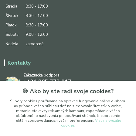
Streda
8:30 - 17:00
Štvrtok
8:30 - 17:00
Piatok
8:30 - 17:00
Sobota
9:00 - 12:00
Nedeľa
zatvorené
Kontakty
Zákaznícka podpora
+421 905 773 017
(Po-Pia, 8:30 - 17:00, So: 9:00 - 12:00)
🍪 Ako by ste radi svoje cookies?
info@ipapier.sk
Súbory cookies používame na správne fungovanie nášho e-shopu
av prípade vášho súhlasu tiež na sledovanie štatistík o webe,
meranie efektivity reklamných kampaní, zapamätanie vášho
obľúbeného nastavenia pri používaní stránok, či zobrazenie
reklám zodpovedajúcich vašim preferenciám.
Viac na využitie
cookies