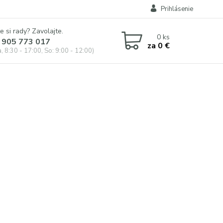
Prihlásenie
e si rady? Zavolajte.
0
ks
 905 773 017
za
0 €
, 8:30 - 17:00, So: 9:00 - 12:00)