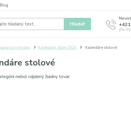
Blog
Neviet
Hľadať
+421
(Po-Pia
apierové výrobky
Kalendáre, diáre 2025
Kalendáre stolové
ndáre stolové
ategórii nebol nájdený žiadny tovar.