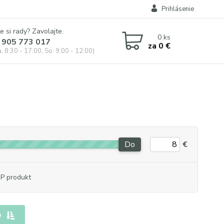
Prihlásenie
e si rady? Zavolajte.
0
ks
 905 773 017
za
0 €
, 8:30 - 17:00, So: 9:00 - 12:00)
Do
€
P produkt
e