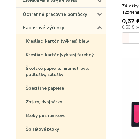
Archivácia a organizácia
Záložk
12x44mm
Ochranné pracovné pomôcky
0,62 
0,50 €
b
Papierové výrobky
Kresliaci kartón (výkres) biely
Kresliaci kartón(výkres) farebný
Školské papiere, milimetrové,
podložky, záložky
Špeciálne papiere
Zošity, dvojhárky
Bloky poznámkové
Špirálové bloky