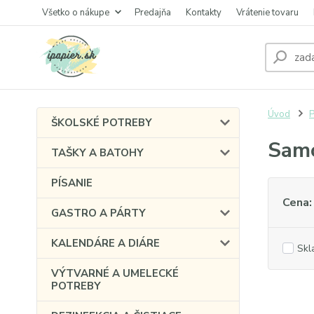
Všetko o nákupe
Predajňa
Kontakty
Vrátenie tovaru
Úvod
P
ŠKOLSKÉ POTREBY
Samo
TAŠKY A BATOHY
PÍSANIE
Cena:
GASTRO A PÁRTY
KALENDÁRE A DIÁRE
Skl
VÝTVARNÉ A UMELECKÉ
POTREBY