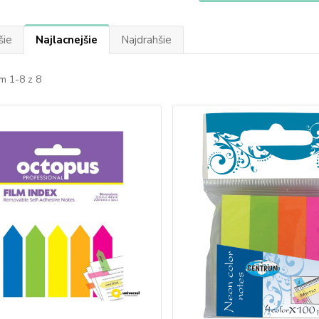
šie
Najlacnejšie
Najdrahšie
m 1-8 z 8