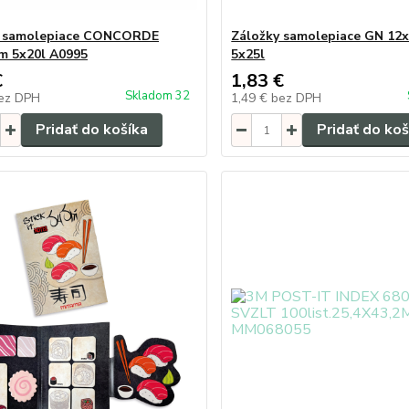
y samolepiace CONCORDE
Záložky samolepiace GN 1
m 5x20l A0995
5x25l
€
1,83 €
Skladom 32
ez DPH
1,49 €
bez DPH
Pridať do košíka
Pridať do koš