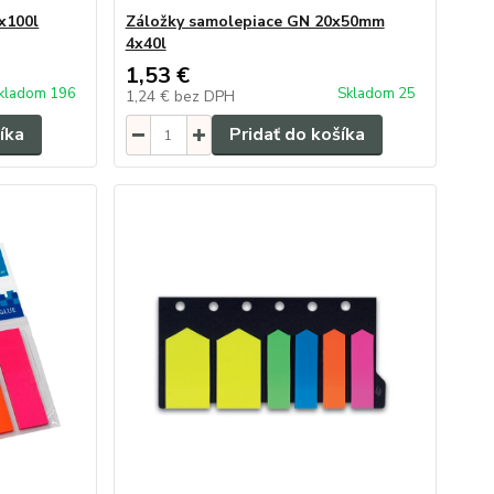
x100l
Záložky samolepiace GN 20x50mm
4x40l
1,53 €
kladom 196
Skladom 25
1,24 €
bez DPH
íka
Pridať do košíka