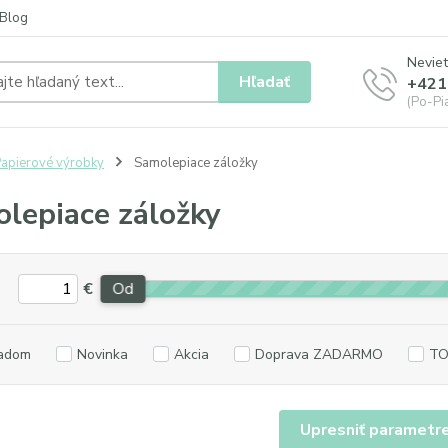
Blog
Neviet
Hľadať
+421
(Po-Pia
apierové výrobky
Samolepiace záložky
lepiace záložky
€
Od
adom
Novinka
Akcia
Doprava ZADARMO
TO
Upresniť parametr