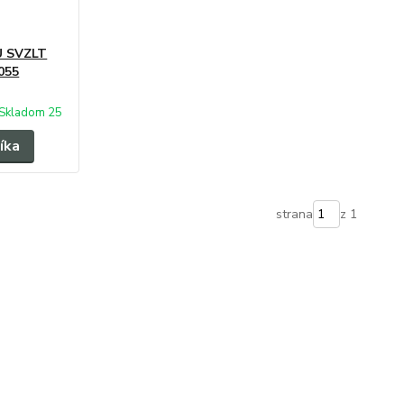
U SVZLT
055
Skladom 25
íka
strana
z 1