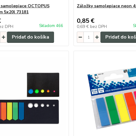
y samolepiace OCTOPUS
Záložky samolepiace neon 4
 5x20l 73181
€
0,85 €
Skladom 466
S
ez DPH
0,69 €
bez DPH
Pridať do košíka
Pridať do koš