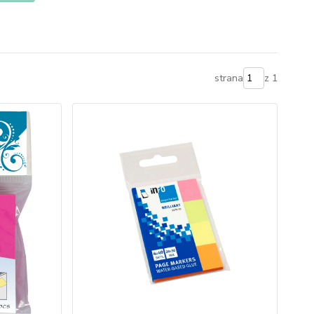
strana
z 1