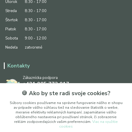
Utorok
8:30 - 17:00
Streda
8:30 - 17:00
Štvrtok
8:30 - 17:00
Piatok
8:30 - 17:00
Sobota
9:00 - 12:00
Nedeľa
zatvorené
Kontakty
Zákaznícka podpora
+421 905 773 017
(Po-Pia, 8:30 - 17:00, So: 9:00 - 12:00)
🍪 Ako by ste radi svoje cookies?
info@ipapier.sk
Súbory cookies používame na správne fungovanie nášho e-shopu
av prípade vášho súhlasu tiež na sledovanie štatistík o webe,
meranie efektivity reklamných kampaní, zapamätanie vášho
obľúbeného nastavenia pri používaní stránok, či zobrazenie
reklám zodpovedajúcich vašim preferenciám.
Viac na využitie
cookies