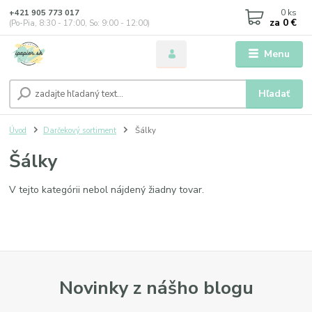
0
ks
+421 905 773 017
za
0 €
(Po-Pia, 8:30 - 17:00, So: 9:00 - 12:00)
Menu
Hľadať
Úvod
Darčekový sortiment
Šálky
Šálky
V tejto kategórii nebol nájdený žiadny tovar.
Novinky z nášho blogu