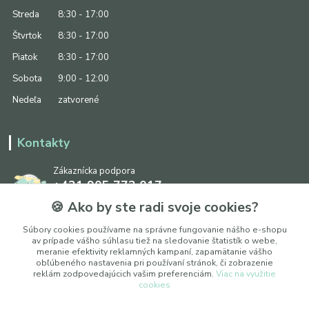
Streda
8:30 - 17:00
Štvrtok
8:30 - 17:00
Piatok
8:30 - 17:00
Sobota
9:00 - 12:00
Nedeľa
zatvorené
Kontakty
Zákaznícka podpora
+421 905 773 017
(Po-Pia, 8:30 - 17:00, So: 9:00 - 12:00)
🍪 Ako by ste radi svoje cookies?
info@ipapier.sk
Súbory cookies používame na správne fungovanie nášho e-shopu
av prípade vášho súhlasu tiež na sledovanie štatistík o webe,
meranie efektivity reklamných kampaní, zapamätanie vášho
obľúbeného nastavenia pri používaní stránok, či zobrazenie
reklám zodpovedajúcich vašim preferenciám.
Viac na využitie
cookies