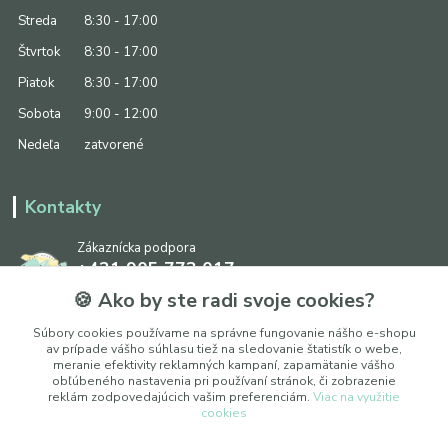
Streda
8:30 - 17:00
Štvrtok
8:30 - 17:00
Piatok
8:30 - 17:00
Sobota
9:00 - 12:00
Nedeľa
zatvorené
Kontakty
Zákaznícka podpora
+421 905 773 017
(Po-Pia, 8:30 - 17:00, So: 9:00 - 12:00)
🍪 Ako by ste radi svoje cookies?
info@ipapier.sk
Súbory cookies používame na správne fungovanie nášho e-shopu
av prípade vášho súhlasu tiež na sledovanie štatistík o webe,
meranie efektivity reklamných kampaní, zapamätanie vášho
obľúbeného nastavenia pri používaní stránok, či zobrazenie
reklám zodpovedajúcich vašim preferenciám.
Viac na využitie
cookies